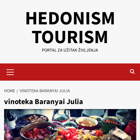
Skip
HEDONISM
to
content
TOURISM
PORTAL ZA UŽITAK ŽIVLJENJA
Primary
Menu
HOME
VINOTEKA BARANYAI JULIA
vinoteka Baranyai Julia