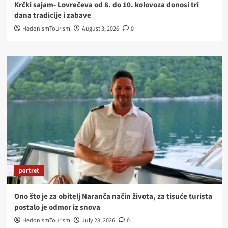
Krčki sajam- Lovrečeva od 8. do 10. kolovoza donosi tri
dana tradicije i zabave
HedonismTourism
August 3, 2026
0
portret
Ono što je za obitelj Naranča način života, za tisuće turista
postalo je odmor iz snova
HedonismTourism
July 28, 2026
0