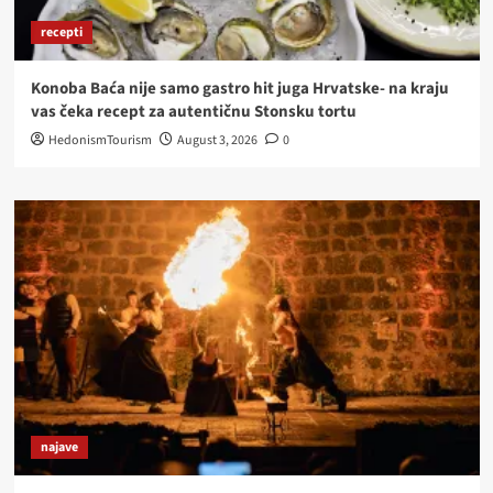
recepti
Konoba Baća nije samo gastro hit juga Hrvatske- na kraju
vas čeka recept za autentičnu Stonsku tortu
HedonismTourism
August 3, 2026
0
najave