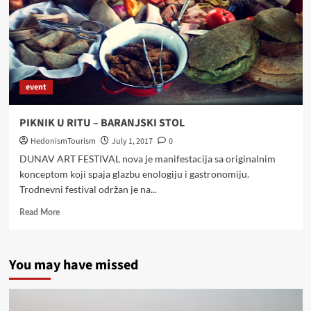
event
PIKNIK U RITU – BARANJSKI STOL
HedonismTourism
July 1, 2017
0
DUNAV ART FESTIVAL nova je manifestacija sa originalnim
konceptom koji spaja glazbu enologiju i gastronomiju.
Trodnevni festival održan je na...
Read
Read More
more
about
PIKNIK
You may have missed
U
RITU
–
BARANJSKI