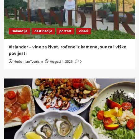
Dalmacija
destinacije
portret
vinari
Vislander – vino za život, rođeno iz kamena, sunca i viške
povijesti
HedonismTourism
August 4, 2026
0