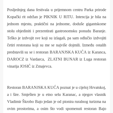
Posljednjeg dana festivala u prijemnom centru Parka prirode
Kopački rit održan je PIKNIK U RITU. Intencija je bila na
jednom mjestu, praktični na jednome, doduše gigantskome
stolu objediniti i prezentirati gastronomsku ponudu Baranje.
Teško je izdvojit sve koji su izlagali, pa sam odlučio izdvojiti
četiri restorana koji su me se najviše dojmili. Između ostalih
predstavili su se i restoran BARANJSKA KUĆA iz Karanca,
DAROCZ iz Vardarca, ZLATNI BUNAR iz Luga restoran
vinarija JOSIĆ iz Zmajevca.
Restoran BARANJSKA KUĆA poznat je u cijeloj Hrvatskoj,
a i šire. Smješten je u etno selu Karanac, a njegov vlasnik
Vladimir Škrobo Bajo jedan je od pionira ruralnog turizma na
ovim prostorima, a osim što vodi spomenuti restoran Bajo