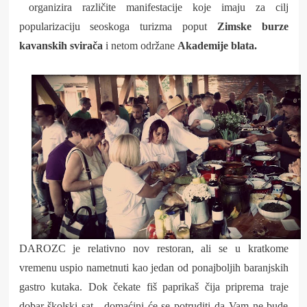
organizira različite manifestacije koje imaju za cilj
popularizaciju seoskoga turizma poput
Zimske burze
kavanskih svirača
i netom održane
Akademije blata.
DAROZC je relativno nov restoran, ali se u kratkome
vremenu uspio nametnuti kao jedan od ponajboljih baranjskih
gastro kutaka. Dok čekate fiš paprikaš čija priprema traje
dobar školski sat, domaćini će se potruditi da Vam ne bude