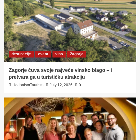
destinacije
event
vino
Zagorje
Zagorje čuva svoje najveće vinsko blago – i
pretvara ga u turističku atrakciju
HedonismTourism
July 12, 2026
0