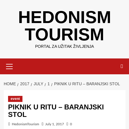
Skip
HEDONISM
to
content
TOURISM
PORTAL ZA UŽITAK ŽIVLJENJA
Primary
Menu
HOME
2017
JULY
1
PIKNIK U RITU – BARANJSKI STOL
event
PIKNIK U RITU – BARANJSKI
STOL
HedonismTourism
July 1, 2017
0