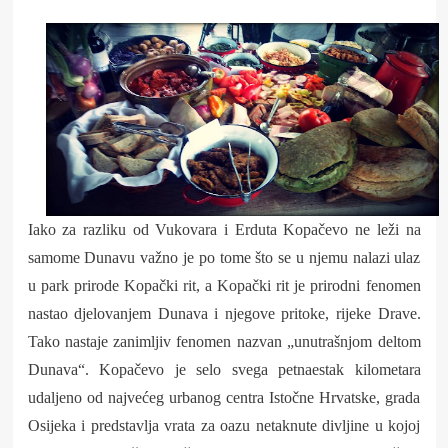
Iako za razliku od Vukovara i Erduta Kopačevo ne leži na
samome Dunavu važno je po tome što se u njemu nalazi ulaz
u park prirode Kopački rit, a Kopački rit je prirodni fenomen
nastao djelovanjem Dunava i njegove pritoke, rijeke Drave.
Tako nastaje zanimljiv fenomen nazvan „unutrašnjom deltom
Dunava“. Kopačevo je selo svega petnaestak kilometara
udaljeno od najvećeg urbanog centra Istočne Hrvatske, grada
Osijeka i predstavlja vrata za oazu netaknute divljine u kojoj