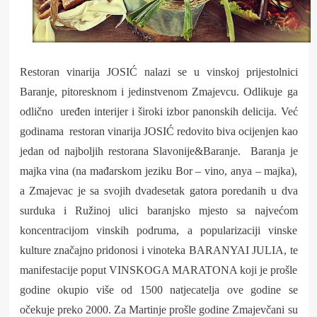
Restoran vinarija JOSIĆ nalazi se u vinskoj prijestolnici
Baranje, pitoresknom i jedinstvenom Zmajevcu. Odlikuje ga
odlično uređen interijer i široki izbor panonskih delicija. Već
godinama restoran vinarija JOSIĆ redovito biva ocijenjen kao
jedan od najboljih restorana Slavonije&Baranje. Baranja je
majka vina (na mađarskom jeziku Bor – vino, anya – majka),
a Zmajevac je sa svojih dvadesetak gatora poredanih u dva
surduka i Ružinoj ulici baranjsko mjesto sa najvećom
koncentracijom vinskih podruma, a popularizaciji vinske
kulture značajno pridonosi i vinoteka BARANYAI JULIA, te
manifestacije poput VINSKOGA MARATONA koji je prošle
godine okupio više od 1500 natjecatelja ove godine se
očekuje preko 2000. Za Martinje prošle godine Zmajevčani su