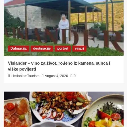
Dalmacija
destinacije
portret
vinari
Vislander – vino za život, rođeno iz kamena, sunca i
viške povijesti
HedonismTourism
August 4, 2026
0