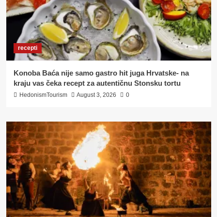
recepti
Konoba Baća nije samo gastro hit juga Hrvatske- na
kraju vas čeka recept za autentičnu Stonsku tortu
HedonismTourism
August 3, 2026
0