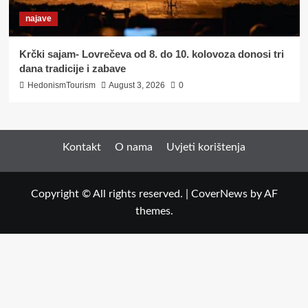
najave
Krčki sajam- Lovrečeva od 8. do 10. kolovoza donosi tri
dana tradicije i zabave
HedonismTourism
August 3, 2026
0
Kontakt
O nama
Uvjeti korištenja
Copyright © All rights reserved.
|
CoverNews
by AF
themes.