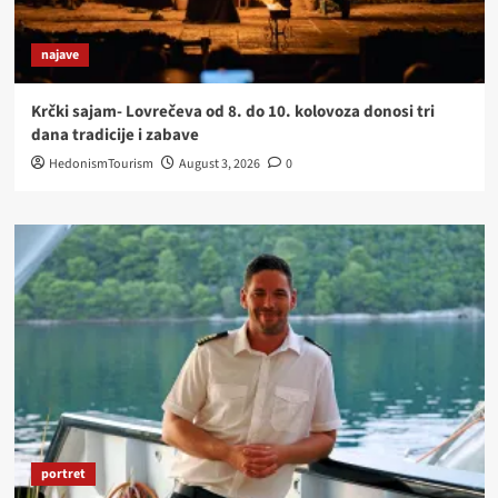
najave
Krčki sajam- Lovrečeva od 8. do 10. kolovoza donosi tri
dana tradicije i zabave
HedonismTourism
August 3, 2026
0
portret