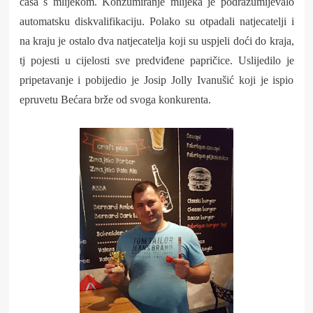
čaša s mlijekom. Konzumiranje mlijeka je podrazumijevalo
automatsku diskvalifikaciju. Polako su otpadali natjecatelji i
na kraju je ostalo dva natjecatelja koji su uspjeli doći do kraja,
tj pojesti u cijelosti sve predviđene papričice. Uslijedilo je
pripetavanje i pobijedio je Josip Jolly Ivanušić koji je ispio
epruvetu Bećara brže od svoga konkurenta.