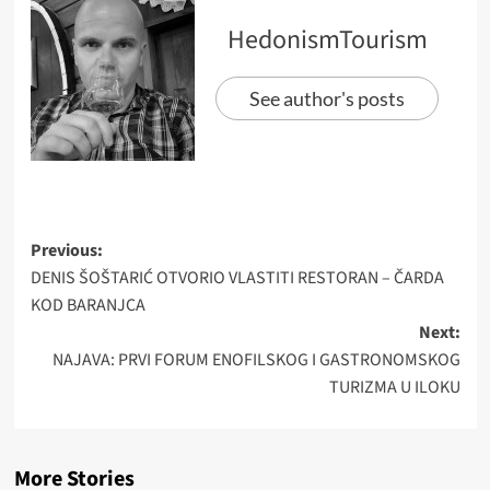
HedonismTourism
See author's posts
Post
Previous:
DENIS ŠOŠTARIĆ OTVORIO VLASTITI RESTORAN – ČARDA
navigation
KOD BARANJCA
Next:
NAJAVA: PRVI FORUM ENOFILSKOG I GASTRONOMSKOG
TURIZMA U ILOKU
More Stories