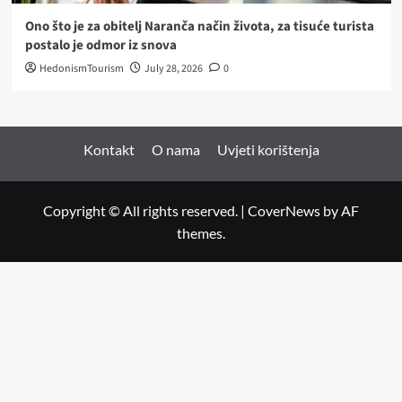
Ono što je za obitelj Naranča način života, za tisuće turista
postalo je odmor iz snova
HedonismTourism
July 28, 2026
0
Kontakt
O nama
Uvjeti korištenja
Copyright © All rights reserved.
|
CoverNews
by AF
themes.