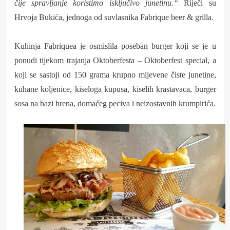
čije spravljanje koristimo isključivo junetinu.“
Riječi su
Hrvoja Bukića, jednoga od suvlasnika Fabrique beer & grilla.
Kuhinja Fabriquea je osmislila poseban burger koji se je u
ponudi tijekom trajanja Oktoberfesta – Oktoberfest special, a
koji se sastoji od 150 grama krupno mljevene čiste junetine,
kuhane koljenice, kiseloga kupusa, kiselih krastavaca, burger
sosa na bazi hrena, domaćeg peciva i neizostavnih krumpirića.