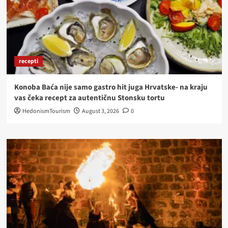
recepti
Konoba Baća nije samo gastro hit juga Hrvatske- na kraju
vas čeka recept za autentičnu Stonsku tortu
HedonismTourism
August 3, 2026
0