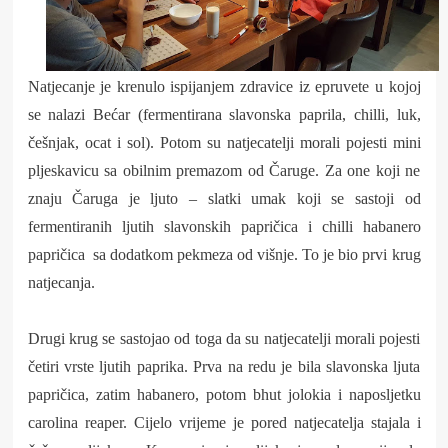
Natjecanje je krenulo ispijanjem zdravice iz epruvete u kojoj
se nalazi Bećar (fermentirana slavonska paprila, chilli, luk,
češnjak, ocat i sol). Potom su natjecatelji morali pojesti mini
pljeskavicu sa obilnim premazom od Čaruge. Za one koji ne
znaju Čaruga je ljuto – slatki umak koji se sastoji od
fermentiranih ljutih slavonskih papričica i chilli habanero
papričica sa dodatkom pekmeza od višnje. To je bio prvi krug
natjecanja.
Drugi krug se sastojao od toga da su natjecatelji morali pojesti
četiri vrste ljutih paprika. Prva na redu je bila slavonska ljuta
papričica, zatim habanero, potom bhut jolokia i naposljetku
carolina reaper. Cijelo vrijeme je pored natjecatelja stajala i