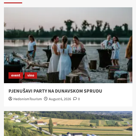
event
vino
PJENUŠAVI PARTY NA DUNAVSKOM SPRUDU
HedonismTourism
August 6, 2026
0