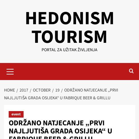
Skip
HEDONISM
to
content
TOURISM
PORTAL ZA UŽITAK ŽIVLJENJA
Primary
Menu
HOME
2017
OCTOBER
19
ODRŽANO NATJECANJE „PRVI
NAJLJUTIŠA GRADA OSIJEKA“ U FABRIQUE BEER & GRILLU
event
ODRŽANO NATJECANJE „PRVI
NAJLJUTIŠA GRADA OSIJEKA“ U