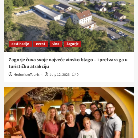
destinacije
event
vino
Zagorje
Zagorje čuva svoje najveće vinsko blago – i pretvara ga u
turističku atrakciju
HedonismTourism
July 12, 2026
0