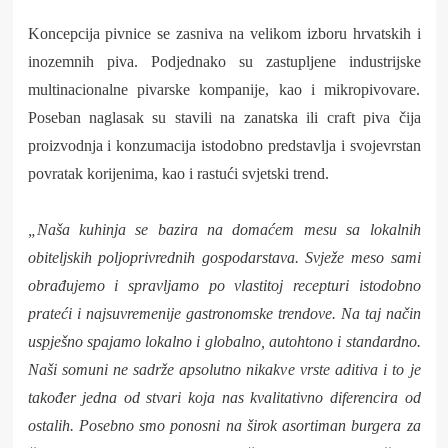
Koncepcija pivnice se zasniva na velikom izboru hrvatskih i
inozemnih piva. Podjednako su zastupljene industrijske
multinacionalne pivarske kompanije, kao i mikropivovare.
Poseban naglasak su stavili na zanatska ili craft piva čija
proizvodnja i konzumacija istodobno predstavlja i svojevrstan
povratak korijenima, kao i rastući svjetski trend.
„Naša kuhinja se bazira na domaćem mesu sa lokalnih
obiteljskih poljoprivrednih gospodarstava. Svježe meso sami
obrađujemo i spravljamo po vlastitoj recepturi istodobno
prateći i najsuvremenije gastronomske trendove. Na taj način
uspješno spajamo lokalno i globalno, autohtono i standardno.
Naši somuni ne sadrže apsolutno nikakve vrste aditiva i to je
također jedna od stvari koja nas kvalitativno diferencira od
ostalih. Posebno smo ponosni na širok asortiman burgera za