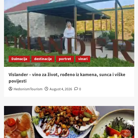
Dalmacija
destinacije
portret
vinari
Vislander – vino za život, rođeno iz kamena, sunca i viške
povijesti
HedonismTourism
August 4, 2026
0