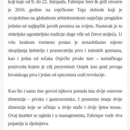
koji traje od 9. do 22. listopada.
Fabrique beer & grill otvoren
je 2016. godine na osječkome Trgu slobode koji je
svojedobno na globalnom arhitektonskom natječaju proglašen
jednim od najljepših javnih prostora na svijetu. Nastavak je to
obiteljske ugostiteljske tradicije duge više od četvrt stoljeća. U
vrlo kratkom vremenu postao je nezaobilazno mjesto
okupljanja ljubitelja i poznavatelja piva i istinskih gurmana,
kao i jedna od točaka
Osječke pivske ture –
turističkoga
proizvoda kojem je cilj prezentirati Osijek kao grad prvoga
hrvatskoga piva i jedan od epicentara craft revolucije.
Kao što i samo ime govori njihova ponuda ima dvije osnovne
dimenzije – pivsku i gastronomsku. I prostorno imaju dvije
dimenzije koje se očituju u dvije etaže i dvije ljetne terase.
Ovaj dualitet se ogleda i u managementu, Fabrique vode dva
prijatelja iz djetinjstva.