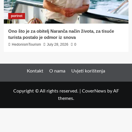
portret
Ono što je za obitelj Naranča način života, za tisuće
turista postalo je odmor iz snova
HedonismTourism
July 28, 2026
0
Kontakt
O nama
Uvjeti korištenja
Copyright © All rights reserved.
|
CoverNews
by AF
themes.