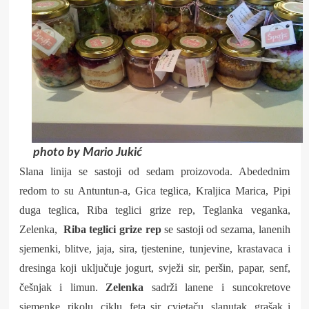
photo by Mario Jukić
Slana linija se sastoji od sedam proizovoda. Abedednim
redom to su Antuntun-a, Gica teglica, Kraljica Marica, Pipi
duga teglica, Riba teglici grize rep, Teglanka veganka,
Zelenka,
Riba teglici grize rep
se sastoji od sezama, lanenih
sjemenki, blitve, jaja, sira, tjestenine, tunjevine, krastavaca i
dresinga koji uključuje jogurt, svježi sir, peršin, papar, senf,
češnjak i limun.
Zelenka
sadrži lanene i suncokretove
sjemenke, rikolu, ciklu, feta sir, cvjetaču, slanutak, grašak i