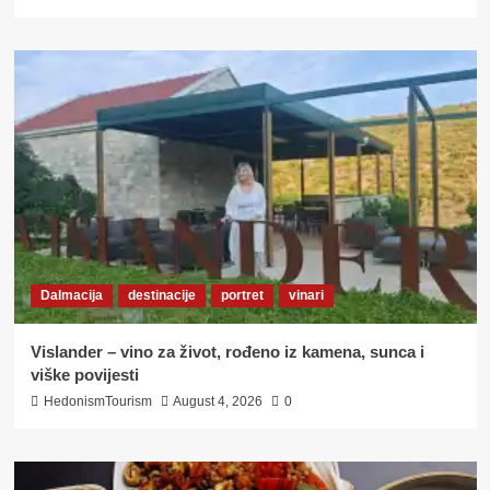
Dalmacija
destinacije
portret
vinari
Vislander – vino za život, rođeno iz kamena, sunca i
viške povijesti
HedonismTourism
August 4, 2026
0