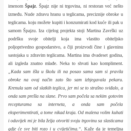
imenom
Špajz
. Špajz nije ni trgovina, ni restoran već nešto
između. Nude zdravu hranu u teglicama, preciznije obroke u
teglicama. koju možete kupiti i konzumirati kod kuće ili pak u
samom Špajzu. Iza cijelog projekta stoji Martina Završki uz
podršku svoje obitelji koja ima vlastito obiteljsko
poljoprivedno gospodarstvo, a čiji proizvodi čine i glavninu
sastojaka u zdravim teglicama. Martina ima dvadeset godina,
ali izgleda znatno mlađe. Neka to shvati kao kompliment.
„Kada sam išla u školu ili na posao sama sam si pravila
obroke na ovaj način zato što sam izbjegavala pekaru.
Krenula sam od slatkih teglica, jer mi se to strašno sviđalo, a
onda sam prešla na slane. Prvo sam počela sa nekim gotovim
recepturama sa interneta, a onda sam počela
eksperimentirati, a tome nikad kraja. Od malena volim kuhati
i oduvijek mi je bila želja otvoriti svoju trgovinu sa slasticama
gdje će sve biti rozo i u cvijetićima.“.
Kaže da je temeljna