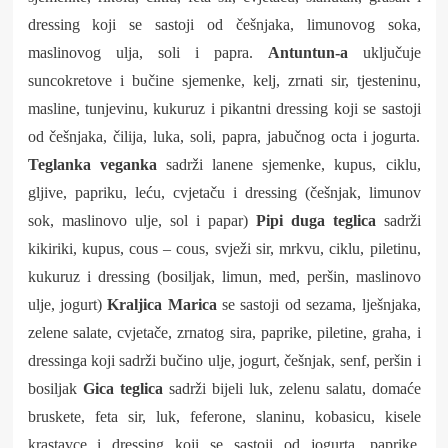
dressing koji se sastoji od češnjaka, limunovog soka,
maslinovog ulja, soli i papra.
Antuntun-a
uključuje
suncokretove i bučine sjemenke, kelj, zrnati sir, tjesteninu,
masline, tunjevinu, kukuruz i pikantni dressing koji se sastoji
od češnjaka, čilija, luka, soli, papra, jabučnog octa i jogurta.
Teglanka veganka
sadrži lanene sjemenke, kupus, ciklu,
gljive, papriku, leću, cvjetaču i dressing (češnjak, limunov
sok, maslinovo ulje, sol i papar)
Pipi duga teglica
sadrži
kikiriki, kupus, cous – cous, svježi sir, mrkvu, ciklu, piletinu,
kukuruz i dressing (bosiljak, limun, med, peršin, maslinovo
ulje, jogurt)
Kraljica Marica
se sastoji od sezama, lješnjaka,
zelene salate, cvjetače, zrnatog sira, paprike, piletine, graha, i
dressinga koji sadrži bučino ulje, jogurt, češnjak, senf, peršin i
bosiljak
Gica teglica
sadrži bijeli luk, zelenu salatu, domaće
bruskete, feta sir, luk, feferone, slaninu, kobasicu, kisele
krastavce i dressing koji se sastoji od jogurta, paprike,