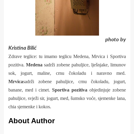
photo by
Kristina Bilić
Zdrave teglice: tu imamo teglicu Medena, Mrvica i Sportiva
pozitiva.
Medena
sadrži zobene pahuljice, lješnjake, limunov
sok, jogurt, maline, crnu čokoladu i naravno med.
Mrvica
sadrži zobene pahuljice, crnu čokoladu, jogurt,
banane, med i cimet.
Sportiva pozitiva
objedinjuje zobene
pahuljice, svježi sir, jogurt, med, šumsko voće, sjemenke lana,
chia sjemenke i kokos.
About Author