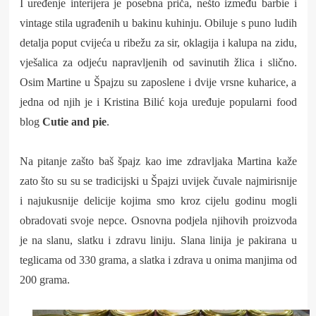
I uređenje interijera je posebna priča, nešto između barbie i
vintage stila ugrađenih u bakinu kuhinju. Obiluje s puno ludih
detalja poput cvijeća u ribežu za sir, oklagija i kalupa na zidu,
vješalica za odjeću napravljenih od savinutih žlica i slično.
Osim Martine u Špajzu su zaposlene i dvije vrsne kuharice, a
jedna od njih je i Kristina Bilić koja uređuje popularni food
blog
Cutie and pie
.
Na pitanje zašto baš špajz kao ime zdravljaka Martina kaže
zato što su
su se tradicijski u Špajzi uvijek čuvale najmirisnije
i najukusnije delicije kojima smo kroz cijelu godinu mogli
obradovati svoje nepce.
Osnovna podjela njihovih proizvoda
je na slanu, slatku i zdravu liniju. Slana linija je pakirana u
teglicama od 330 grama, a slatka i zdrava u onima manjima od
200 grama.