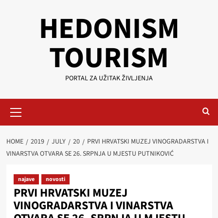
Skip
HEDONISM
to
content
TOURISM
PORTAL ZA UŽITAK ŽIVLJENJA
Primary
Menu
HOME
2019
JULY
20
PRVI HRVATSKI MUZEJ VINOGRADARSTVA I
VINARSTVA OTVARA SE 26. SRPNJA U MJESTU PUTNIKOVIĆ
najave
novosti
PRVI HRVATSKI MUZEJ
VINOGRADARSTVA I VINARSTVA