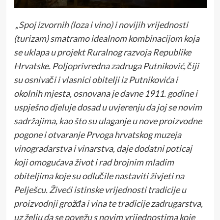
„Spoj izvornih (loza i vino) i novijih vrijednosti
(turizam) smatramo idealnom kombinacijom koja
se uklapa u projekt Ruralnog razvoja Republike
Hrvatske. Poljoprivredna zadruga Putniković, čiji
su osnivači i vlasnici obitelji iz Putnikovića i
okolnih mjesta, osnovana je davne 1911. godine i
uspješno djeluje dosad u uvjerenju da joj se novim
sadržajima, kao što su ulaganje u nove proizvodne
pogone i otvaranje Prvoga hrvatskog muzeja
vinogradarstva i vinarstva, daje dodatni poticaj
koji omogućava život i rad brojnim mladim
obiteljima koje su odlučile nastaviti živjeti na
Pelješcu. Živeći istinske vrijednosti tradicije u
proizvodnji grožđa i vina te tradicije zadrugarstva,
uz želju da se povežu s novim vrijednostima koje