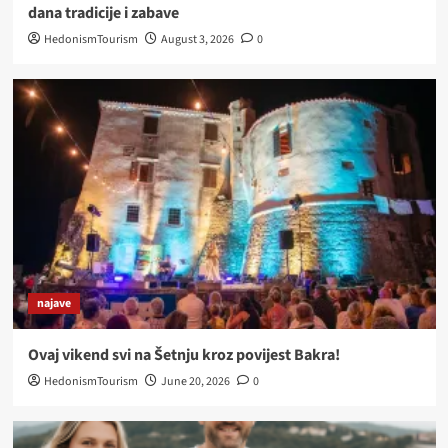
dana tradicije i zabave
HedonismTourism
August 3, 2026
0
najave
Ovaj vikend svi na Šetnju kroz povijest Bakra!
HedonismTourism
June 20, 2026
0