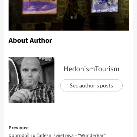
About Author
HedonismTourism
See author's posts
Post
Previous:
Dobrodošli u čudesni svijet piva – “WunderBar”