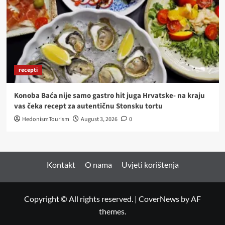
recepti
Konoba Baća nije samo gastro hit juga Hrvatske- na kraju
vas čeka recept za autentičnu Stonsku tortu
HedonismTourism
August 3, 2026
0
Kontakt
O nama
Uvjeti korištenja
Copyright © All rights reserved.
|
CoverNews
by AF
themes.