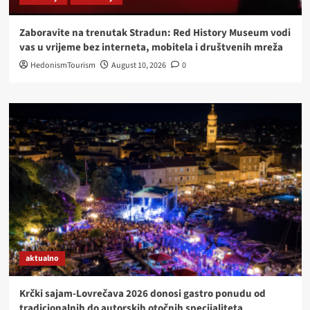
Zaboravite na trenutak Stradun: Red History Museum vodi
vas u vrijeme bez interneta, mobitela i društvenih mreža
HedonismTourism
August 10, 2026
0
aktualno
Krčki sajam-Lovrečava 2026 donosi gastro ponudu od
tradicionalnih do autorskih otočnih specijaliteta