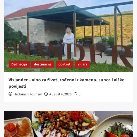
Dalmacija
destinacije
portret
vinari
Vislander – vino za život, rođeno iz kamena, sunca i viške
povijesti
HedonismTourism
August 4, 2026
0