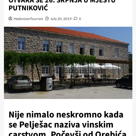
OTVARA SE 26. SRPNJA U MJESTU
PUTNIKOVIĆ
HedonismTourism
July 20, 2019
0
Nije nimalo neskromno kada
se Pelješac naziva vinskim
carstvom. Počevši od Orebića