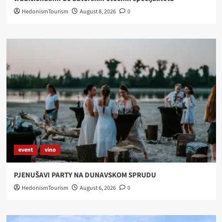
HedonismTourism
August 8, 2026
0
event
vino
PJENUŠAVI PARTY NA DUNAVSKOM SPRUDU
HedonismTourism
August 6, 2026
0