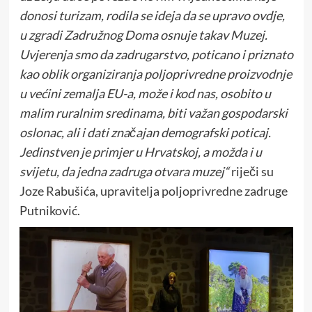
donosi turizam, rodila se ideja da se upravo ovdje,
u zgradi Zadružnog Doma osnuje takav Muzej.
Uvjerenja smo da zadrugarstvo, poticano i priznato
kao oblik organiziranja poljoprivredne proizvodnje
u većini zemalja EU-a, može i kod nas, osobito u
malim ruralnim sredinama, biti važan gospodarski
oslonac, ali i dati značajan demografski poticaj.
Jedinstven je primjer u Hrvatskoj, a možda i u
svijetu, da jedna zadruga otvara muzej“
riječi su
Joze Rabušića, upravitelja poljoprivredne zadruge
Putniković.