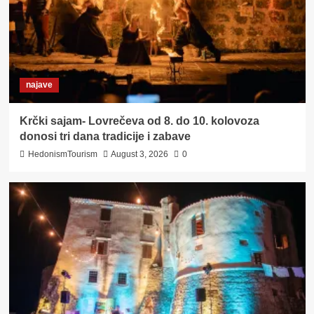
najave
Krčki sajam- Lovrečeva od 8. do 10. kolovoza
donosi tri dana tradicije i zabave
HedonismTourism
August 3, 2026
0