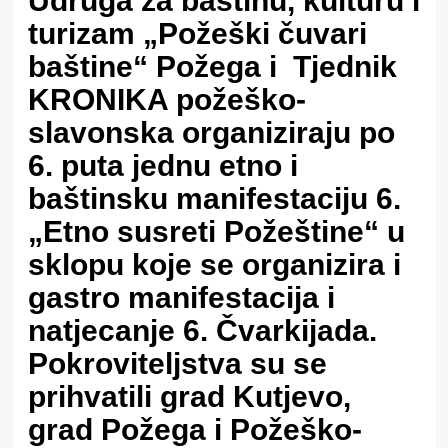
Udruga za baštinu, kulturu i
turizam „Požeški čuvari
baštine“ Požega i Tjednik
KRONIKA
požeško-
slavonska organiziraju po
6. puta jednu etno i
baštinsku manifestaciju
6.
„Etno susreti Požeštine“
u
sklopu koje se organizira i
gastro manifestacija i
natjecanje
6. Čvarkijada.
Pokroviteljstva su se
prihvatili grad Kutjevo,
grad Požega i Požeško-