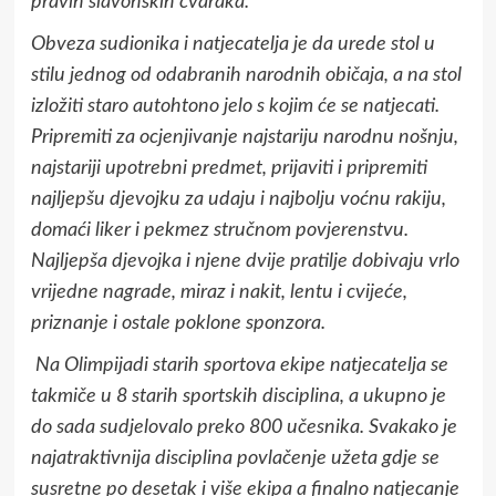
pravih slavonskih čvaraka.
Obveza sudionika i natjecatelja je da urede stol u
stilu jednog od odabranih narodnih običaja, a na stol
izložiti staro autohtono jelo s kojim će se natjecati.
Pripremiti za ocjenjivanje najstariju narodnu nošnju,
najstariji upotrebni predmet, prijaviti i pripremiti
najljepšu djevojku za udaju i najbolju voćnu rakiju,
domaći liker i pekmez stručnom povjerenstvu.
Najljepša djevojka i njene dvije pratilje dobivaju vrlo
vrijedne nagrade, miraz i nakit, lentu i cvijeće,
priznanje i ostale poklone sponzora.
Na Olimpijadi starih sportova ekipe natjecatelja se
takmiče u 8 starih sportskih disciplina, a ukupno je
do sada sudjelovalo preko 800 učesnika. Svakako je
najatraktivnija disciplina povlačenje užeta gdje se
susretne po desetak i više ekipa a finalno natjecanje