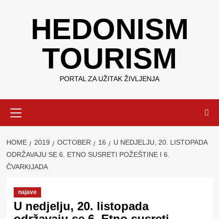
Skip
HEDONISM
to
content
TOURISM
PORTAL ZA UŽITAK ŽIVLJENJA
Primary
Menu
HOME
2019
OCTOBER
16
U NEDJELJU, 20. LISTOPADA
ODRŽAVAJU SE 6. ETNO SUSRETI POŽEŠTINE I 6.
ČVARKIJADA
najave
U nedjelju, 20. listopada
održavaju se 6. Etno susreti