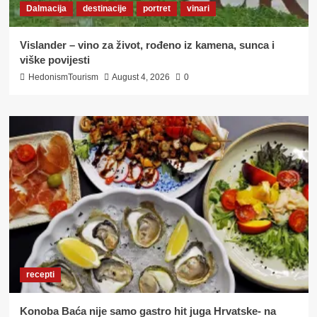
Dalmacija
destinacije
portret
vinari
Vislander – vino za život, rođeno iz kamena, sunca i
viške povijesti
HedonismTourism
August 4, 2026
0
recepti
Konoba Baća nije samo gastro hit juga Hrvatske- na