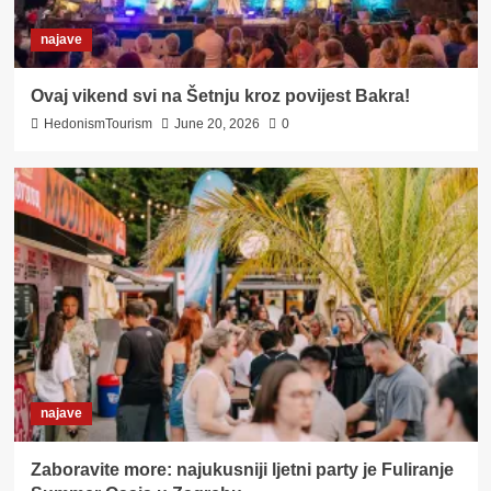
najave
Ovaj vikend svi na Šetnju kroz povijest Bakra!
HedonismTourism
June 20, 2026
0
najave
Zaboravite more: najukusniji ljetni party je Fuliranje