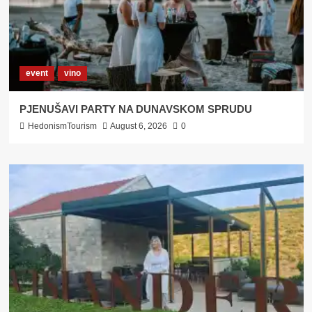
event
vino
PJENUŠAVI PARTY NA DUNAVSKOM SPRUDU
HedonismTourism
August 6, 2026
0