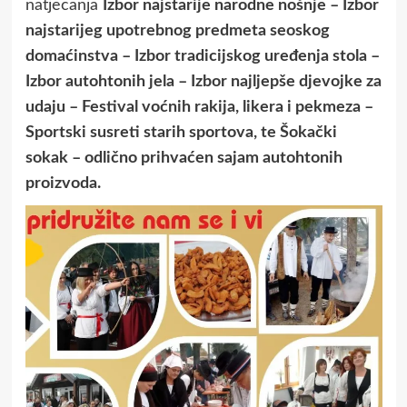
natjecanja
Izbor najstarije narodne nošnje – Izbor
najstarijeg upotrebnog predmeta seoskog
domaćinstva – Izbor tradicijskog uređenja stola –
Izbor autohtonih jela – Izbor najljepše djevojke za
udaju –
Festival voćnih rakija, likera i pekmeza –
Sportski susreti starih sportova, te Šokački
sokak – odlično prihvaćen sajam autohtonih
proizvoda.