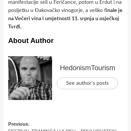
manifestacije seli u Feričance, potom u Erdut i na
posljetku u Đakovačko vinogorje, a veliko f
inale je
na Večeri vina i umjetnosti 11. srpnja u osječkoj
Tvrđi.
About Author
HedonismTourism
See author's posts
Post
Previous: