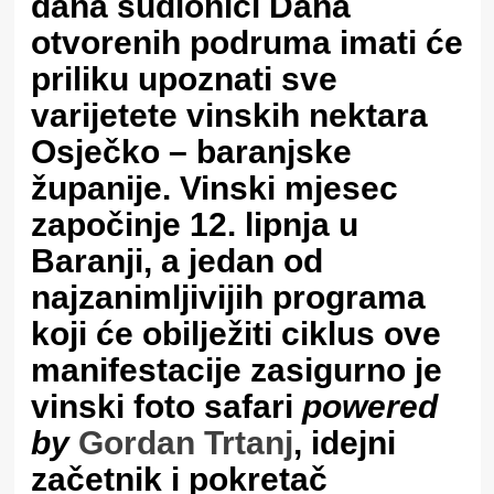
dana sudionici Dana
otvorenih podruma imati će
priliku upoznati sve
varijetete vinskih nektara
Osječko – baranjske
županije. Vinski mjesec
započinje 12. lipnja u
Baranji, a jedan od
najzanimljivijih programa
koji će obilježiti ciklus ove
manifestacije zasigurno je
vinski foto safari
powered
by
Gordan Trtanj
, idejni
začetnik i pokretač