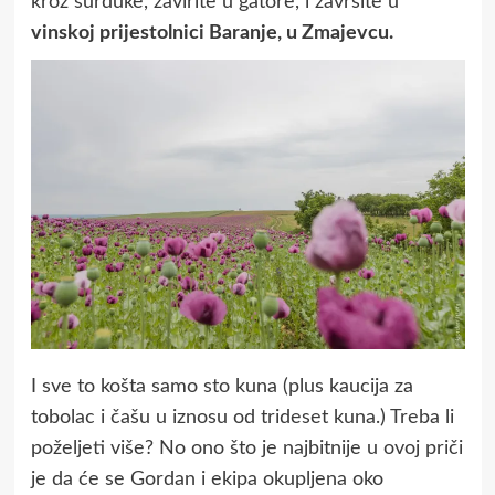
kroz surduke, zavirite u gatore, i završite u
vinskoj prijestolnici Baranje, u Zmajevcu.
I sve to košta samo sto kuna (plus kaucija za
tobolac i čašu u iznosu od trideset kuna.) Treba li
poželjeti više? No ono što je najbitnije u ovoj priči
je da će se Gordan i ekipa okupljena oko