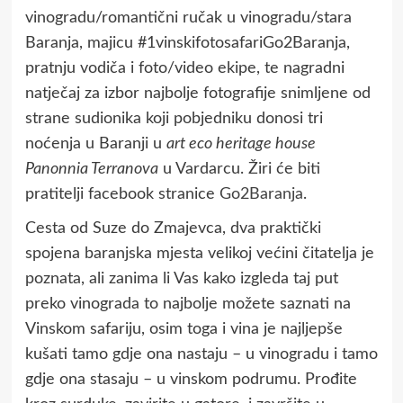
vinogradu/romantični ručak u vinogradu/stara
Baranja, majicu #1vinskifotosafariGo2Baranja,
pratnju vodiča i foto/video ekipe, te nagradni
natječaj za izbor najbolje fotografije snimljene od
strane sudionika koji pobjedniku donosi tri
noćenja u Baranji u
art eco heritage house
Panonnia Terranova
u Vardarcu. Žiri će biti
pratitelji facebook stranice
Go2Baranja
.
Cesta od Suze do Zmajevca, dva praktički
spojena baranjska mjesta velikoj većini čitatelja je
poznata, ali zanima li Vas kako izgleda taj put
preko vinograda to najbolje možete saznati na
Vinskom safariju, osim toga i vina je najljepše
kušati tamo gdje ona nastaju – u vinogradu i tamo
gdje ona stasaju – u vinskom podrumu. Prođite