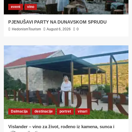
event
vino
PJENUŠAVI PARTY NA DUNAVSKOM SPRUDU
HedonismTourism
August 6, 2026
0
Dalmacija
destinacije
portret
vinari
Vislander – vino za život, rođeno iz kamena, sunca i