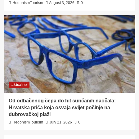
HedonismTourism
August 3, 2026
0
aktualno
Od odbačenog čepa do hit sunčanih naočala:
Hrvatska priča koja osvaja svijet počinje na
dubrovačkoj plaži
HedonismTourism
July 21, 2026
0