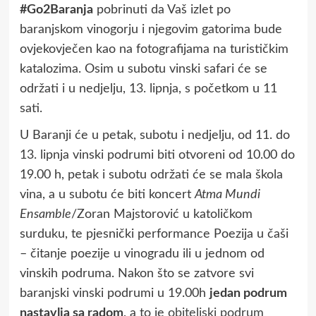
#Go2Baranja
pobrinuti da Vaš izlet po
baranjskom vinogorju i njegovim gatorima bude
ovjekovječen kao na fotografijama na turističkim
katalozima. Osim u subotu vinski safari će se
održati i u nedjelju, 13. lipnja, s početkom u 11
sati.
U Baranji će u petak, subotu i nedjelju, od 11. do
13. lipnja vinski podrumi biti otvoreni od 10.00 do
19.00 h, petak i subotu održati će se mala škola
vina, a u subotu će biti koncert
Atma Mundi
Ensamble
/Zoran Majstorović u katoličkom
surduku, te pjesnički performance Poezija u čaši
– čitanje poezije u vinogradu ili u jednom od
vinskih podruma. Nakon što se zatvore svi
baranjski vinski podrumi u 19.00h
jedan podrum
nastavlja sa radom
, a to je
obiteljski podrum