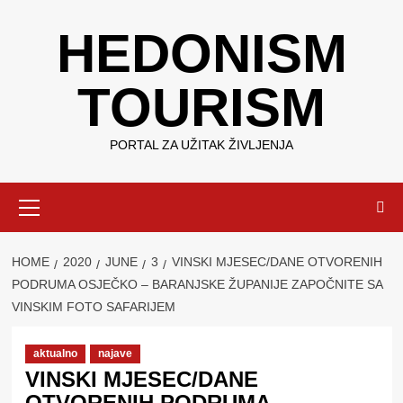
Skip
HEDONISM
to
content
TOURISM
PORTAL ZA UŽITAK ŽIVLJENJA
Primary
Menu
HOME
2020
JUNE
3
VINSKI MJESEC/DANE OTVORENIH
PODRUMA OSJEČKO – BARANJSKE ŽUPANIJE ZAPOČNITE SA
VINSKIM FOTO SAFARIJEM
aktualno
najave
VINSKI MJESEC/DANE
OTVORENIH PODRUMA