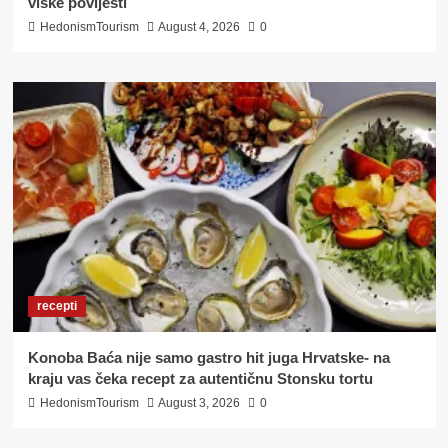
viške povijesti
HedonismTourism
August 4, 2026
0
recepti
Konoba Baća nije samo gastro hit juga Hrvatske- na
kraju vas čeka recept za autentičnu Stonsku tortu
HedonismTourism
August 3, 2026
0