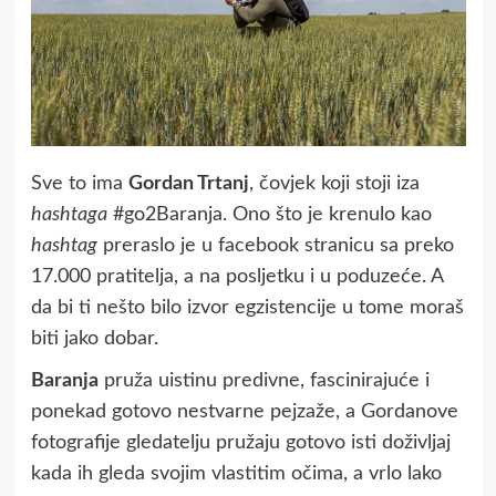
Sve to ima
Gordan Trtanj
, čovjek koji stoji iza
hashtaga
#go2Baranja. Ono što je krenulo kao
hashtag
preraslo je u facebook stranicu sa preko
17.000 pratitelja, a na posljetku i u poduzeće. A
da bi ti nešto bilo izvor egzistencije u tome moraš
biti jako dobar.
Baranja
pruža uistinu predivne, fascinirajuće i
ponekad gotovo nestvarne pejzaže, a Gordanove
fotografije gledatelju pružaju gotovo isti doživljaj
kada ih gleda svojim vlastitim očima, a vrlo lako