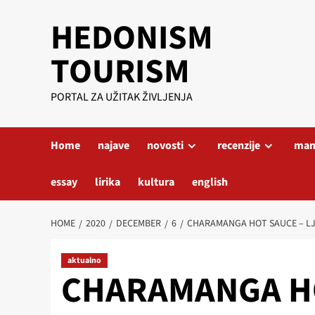
Skip
HEDONISM
to
content
TOURISM
PORTAL ZA UŽITAK ŽIVLJENJA
Home
najave
novosti
recenzije
mani
essay
lirika
kultura
english
HOME
2020
DECEMBER
6
CHARAMANGA HOT SAUCE – LJ
aktualno
CHARAMANGA HO