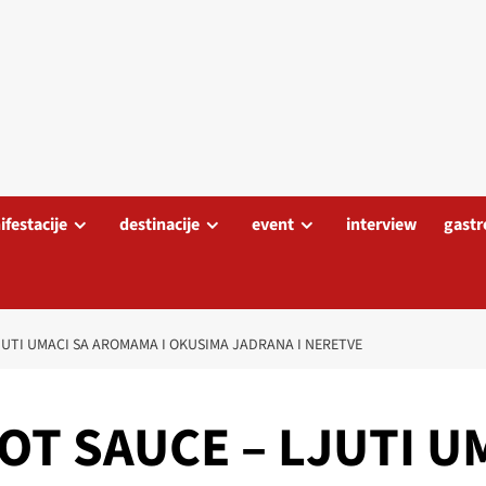
festacije
destinacije
event
interview
gastr
UTI UMACI SA AROMAMA I OKUSIMA JADRANA I NERETVE
T SAUCE – LJUTI UM