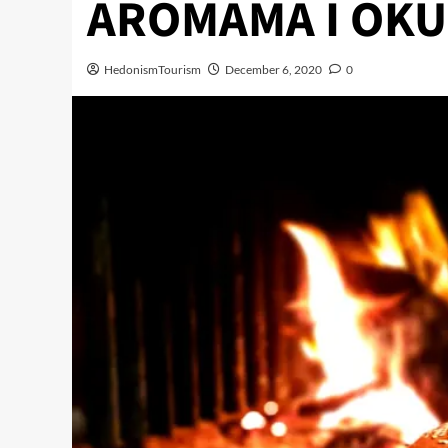
AROMAMA I OKU
HedonismTourism
December 6, 2020
0