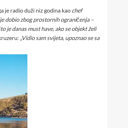
ga je radio duži niz godina kao
chef
 nije dobio zbog prostornih ograničenja –
što je danas must have, ako se objekt želi
 kruzeru:
„Vidio sam svijeta, upoznao se sa