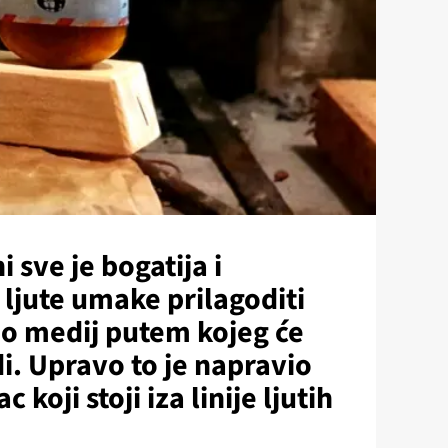
 sve je bogatija i
ljute umake prilagoditi
kao medij putem kojeg će
di. Upravo to je napravio
koji stoji iza linije ljutih