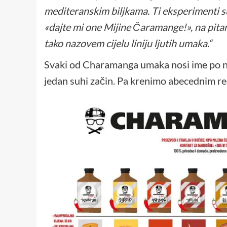
mediteranskim biljkama. Ti eksperimenti su 
«dajte mi one Mijine Čaramange!», na pitanje
tako nazovem cijelu liniju ljutih umaka.“
Svaki od Charamanga umaka nosi ime po neko
jedan suhi začin. Pa krenimo abecednim r