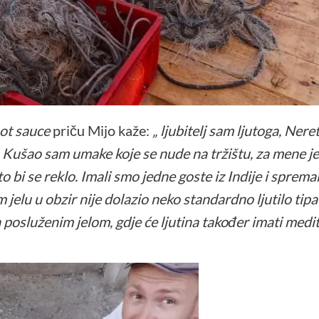
ot sauce
priču Mijo kaže:
„ ljubitelj sam ljutoga, Neret
 Kušao sam umake koje se nude na tržištu, za mene je
to bi se reklo. Imali smo jedne goste iz Indije i sprema
om jelu u obzir nije dolazio neko standardno ljutilo ti
a posluženim jelom, gdje će ljutina također imati medit