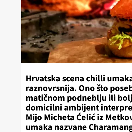
Hrvatska scena chilli umaka
raznovrsnija. Ono što poseb
matičnom podneblju ili bolj
domicilni ambijent interpret
Mijo Micheta Ćelić iz Metković
umaka nazvane Charamang