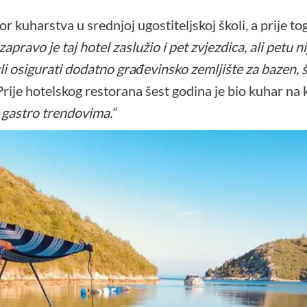
r kuharstva u srednjoj ugostiteljskoj školi, a prije to
apravo je taj hotel zaslužio i pet zvjezdica, ali petu
gli osigurati dodatno građevinsko zemljište za bazen, 
Prije hotelskog restorana šest godina je bio kuhar na
 gastro trendovima.“