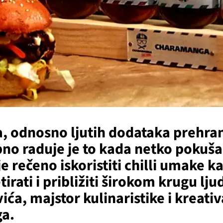
, odnosno ljutih dodataka prehrani
no raduje je to kada netko pokuša 
e rečeno iskoristiti chilli umake 
irati i približiti širokom krugu lju
a, majstor kulinaristike i kreativac 
a.