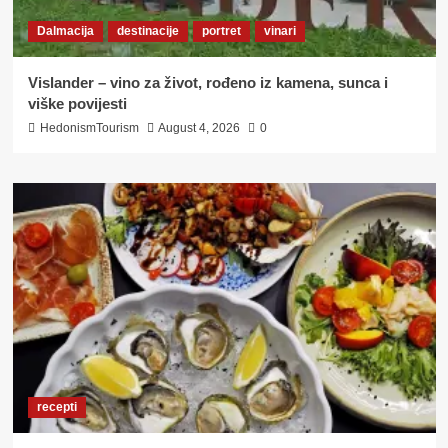
Dalmacija
destinacije
portret
vinari
Vislander – vino za život, rođeno iz kamena, sunca i
viške povijesti
HedonismTourism
August 4, 2026
0
recepti