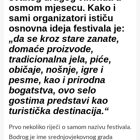
osmom mjesecu. Kako i
sami organizatori ističu
osnovna ideja festivala je:
„
da se kroz stare zanate,
doma
ć
e proizvode,
tradicionalna jela, pi
ć
e,
obi
č
aje, nošnje, igre i
pesme, kao i prirodna
bogatstva, ovo selo
gostima predstavi kao
turisti
č
ka destinacija.“
Prvo nekoliko riječi o samom nazivu festivala.
Bodrog je ime srednjovjekovnog grada