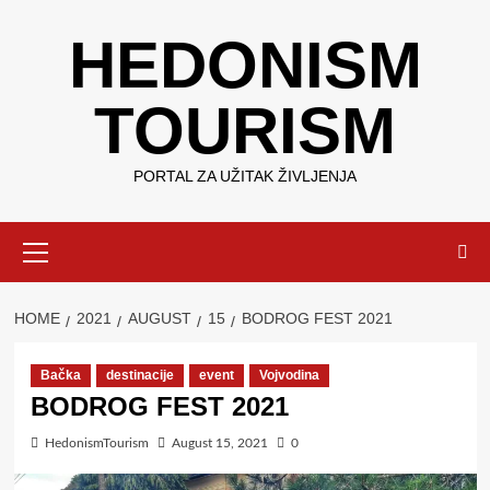
Skip
HEDONISM
to
content
TOURISM
PORTAL ZA UŽITAK ŽIVLJENJA
Primary
Menu
HOME
2021
AUGUST
15
BODROG FEST 2021
Bačka
destinacije
event
Vojvodina
BODROG FEST 2021
HedonismTourism
August 15, 2021
0