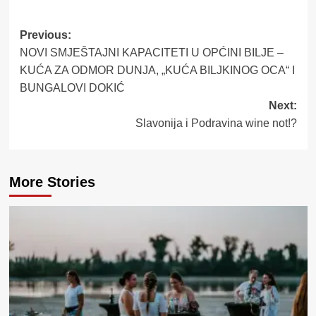
Post
Previous:
NOVI SMJEŠTAJNI KAPACITETI U OPĆINI BILJE –
navigation
KUĆA ZA ODMOR DUNJA, „KUĆA BILJKINOG OCA“ I
BUNGALOVI DOKIĆ
Next:
Slavonija i Podravina wine not!?
More Stories