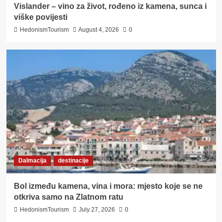
Vislander – vino za život, rođeno iz kamena, sunca i
viške povijesti
HedonismTourism
August 4, 2026
0
Dalmacija
destinacije
Bol između kamena, vina i mora: mjesto koje se ne
otkriva samo na Zlatnom ratu
HedonismTourism
July 27, 2026
0