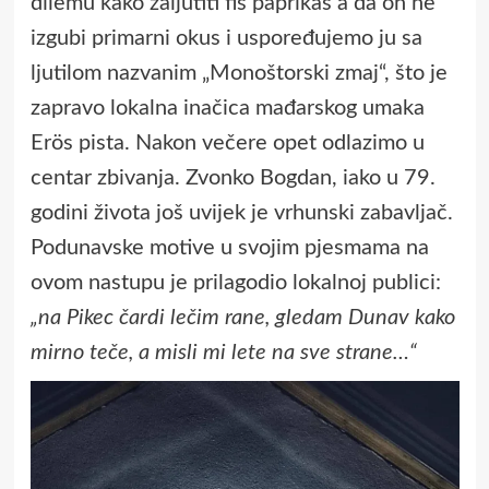
dilemu kako zaljutiti fiš paprikaš a da on ne
izgubi primarni okus i uspoređujemo ju sa
ljutilom nazvanim „Monoštorski zmaj“, što je
zapravo lokalna inačica mađarskog umaka
Erös pista. Nakon večere opet odlazimo u
centar zbivanja. Zvonko Bogdan, iako u 79.
godini života još uvijek je vrhunski zabavljač.
Podunavske motive u svojim pjesmama na
ovom nastupu je prilagodio lokalnoj publici:
„na Pikec čardi lečim rane, gledam Dunav kako
mirno teče, a misli mi lete na sve strane…“