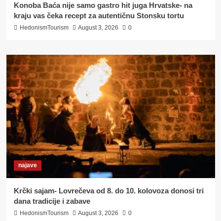
Konoba Baća nije samo gastro hit juga Hrvatske- na
kraju vas čeka recept za autentičnu Stonsku tortu
HedonismTourism
August 3, 2026
0
najave
Krčki sajam- Lovrečeva od 8. do 10. kolovoza donosi tri
dana tradicije i zabave
HedonismTourism
August 3, 2026
0