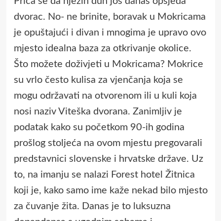
Priča se da njezin duh još danas opsjeda
dvorac. No- ne brinite, boravak u Mokricama
je opuštajući i divan i mnogima je upravo ovo
mjesto idealna baza za otkrivanje okolice.
Što možete doživjeti u Mokricama? Mokrice
su vrlo često kulisa za vjenčanja koja se
mogu održavati na otvorenom ili u kuli koja
nosi naziv Viteška dvorana. Zanimljiv je
podatak kako su početkom 90-ih godina
prošlog stoljeća na ovom mjestu pregovarali
predstavnici slovenske i hrvatske države. Uz
to, na imanju se nalazi Forest hotel Žitnica
koji je, kako samo ime kaže nekad bilo mjesto
za čuvanje žita. Danas je to luksuzna