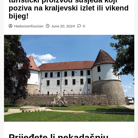
poziva na kraljevski izlet ili vikend
bijeg!
HedonismTourism
June 20, 2024
0
Prijeđete li nekadašnju