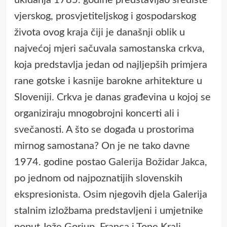
vjerskog, prosvjetiteljskog i gospodarskog
života ovog kraja čiji je današnji oblik u
najvećoj mjeri sačuvala samostanska crkva,
koja predstavlja jedan od najljepših primjera
rane gotske i kasnije barokne arhitekture u
Sloveniji. Crkva je danas građevina u kojoj se
organiziraju mnogobrojni koncerti ali i
svečanosti. A što se događa u prostorima
mirnog samostana? On je ne tako davne
1974. godine postao
Galerija Božidar Jakca
,
po jednom od najpoznatijih slovenskih
ekspresionista. Osim njegovih djela Galerija
stalnim izložbama predstavljeni i umjetnike
poput Jože Gorjup, Franca i Tone Kralj,