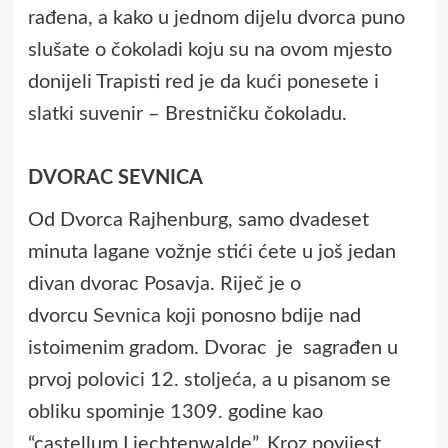
rađena, a kako u jednom dijelu dvorca puno
slušate o čokoladi koju su na ovom mjesto
donijeli Trapisti red je da kući ponesete i
slatki suvenir – Brestničku čokoladu.
DVORAC SEVNICA
Od Dvorca Rajhenburg, samo dvadeset
minuta lagane vožnje stići ćete u još jedan
divan dvorac Posavja. Riječ je o
dvorcu
Sevnica
koji ponosno bdije nad
istoimenim gradom. Dvorac je sagrađen u
prvoj polovici 12. stoljeća, a u pisanom se
obliku spominje 1309. godine kao
“castellum Liechtenwalde”. Kroz povijest