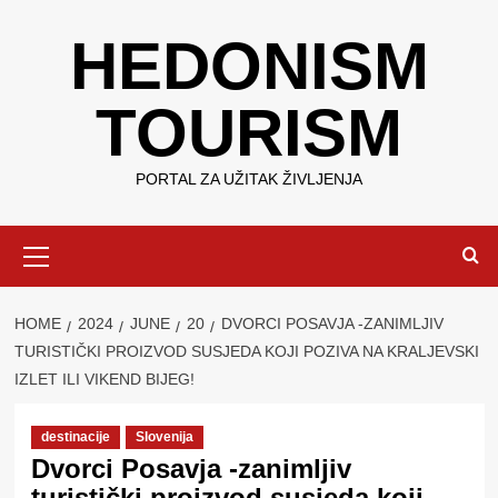
Skip
HEDONISM
to
content
TOURISM
PORTAL ZA UŽITAK ŽIVLJENJA
Primary
Menu
HOME
2024
JUNE
20
DVORCI POSAVJA -ZANIMLJIV
TURISTIČKI PROIZVOD SUSJEDA KOJI POZIVA NA KRALJEVSKI
IZLET ILI VIKEND BIJEG!
destinacije
Slovenija
Dvorci Posavja -zanimljiv
turistički proizvod susjeda koji