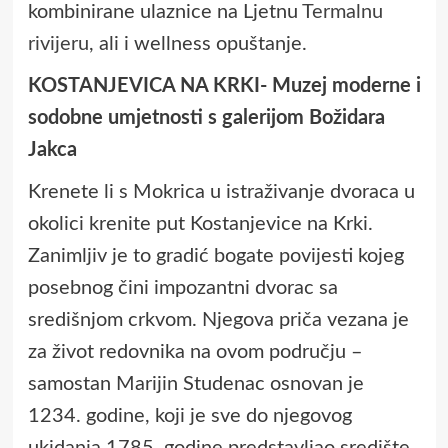
kombinirane ulaznice na Ljetnu
Termalnu
rivijeru
, ali i wellness opuštanje.
KOSTANJEVICA NA KRKI- Muzej moderne i
sodobne umjetnosti s galerijom Božidara
Jakca
Krenete li s Mokrica u istraživanje dvoraca u
okolici krenite put Kostanjevice na Krki.
Zanimljiv je to gradić bogate povijesti kojeg
posebnog čini impozantni dvorac sa
središnjom crkvom. Njegova priča vezana je
za život redovnika na ovom području –
samostan Marijin Studenac osnovan je
1234. godine, koji je sve do njegovog
ukidanja 1785. godine predstavljao središte