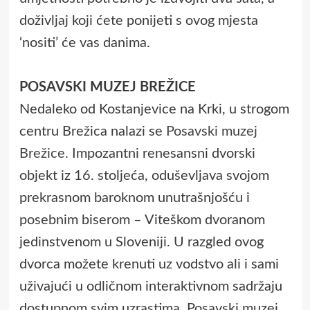
doživljaj koji ćete ponijeti s ovog mjesta
‘nositi’ će vas danima.
POSAVSKI MUZEJ BREŽICE
Nedaleko od Kostanjevice na Krki, u strogom
centru Brežica nalazi se
Posavski muzej
Brežice
. Impozantni renesansni dvorski
objekt iz 16. stoljeća, oduševljava svojom
prekrasnom baroknom unutrašnjošću i
posebnim biserom – Viteškom dvoranom
jedinstvenom u Sloveniji. U razgled ovog
dvorca možete krenuti uz vodstvo ali i sami
uživajući u odličnom interaktivnom sadržaju
dostupnom svim uzrastima. Posavski muzej