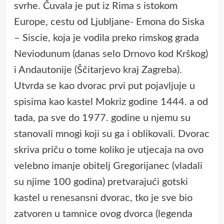
svrhe. Čuvala je put iz Rima s istokom
Europe, cestu od Ljubljane- Emona do Siska
– Siscie, koja je vodila preko rimskog grada
Neviodunum (danas selo Drnovo kod Krškog)
i Andautonije (Ščitarjevo kraj Zagreba).
Utvrda se kao dvorac prvi put pojavljuje u
spisima kao kastel Mokriz godine 1444. a od
tada, pa sve do 1977. godine u njemu su
stanovali mnogi koji su ga i oblikovali. Dvorac
skriva priču o tome koliko je utjecaja na ovo
velebno imanje obitelj Gregorijanec (vladali
su njime 100 godina) pretvarajući gotski
kastel u renesansni dvorac, tko je sve bio
zatvoren u tamnice ovog dvorca (legenda