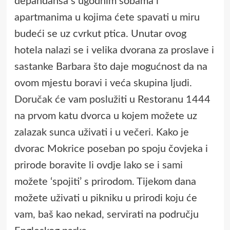
depandansa s ugodnim sobama i
apartmanima u kojima ćete spavati u miru
budeći se uz cvrkut ptica. Unutar ovog
hotela nalazi se i velika dvorana za proslave i
sastanke Barbara što daje mogućnost da na
ovom mjestu boravi i veća skupina ljudi.
Doručak će vam poslužiti u Restoranu 1444
na prvom katu dvorca u kojem možete uz
zalazak sunca uživati i u večeri. Kako je
dvorac Mokrice poseban po spoju čovjeka i
prirode boravite li ovdje lako se i sami
možete ‘spojiti’ s prirodom. Tijekom dana
možete uživati u pikniku u prirodi koju će
vam, baš kao nekad, servirati na području