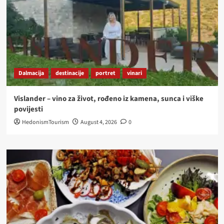
Dalmacija
destinacije
portret
vinari
Vislander – vino za život, rođeno iz kamena, sunca i viške
povijesti
HedonismTourism
August 4, 2026
0