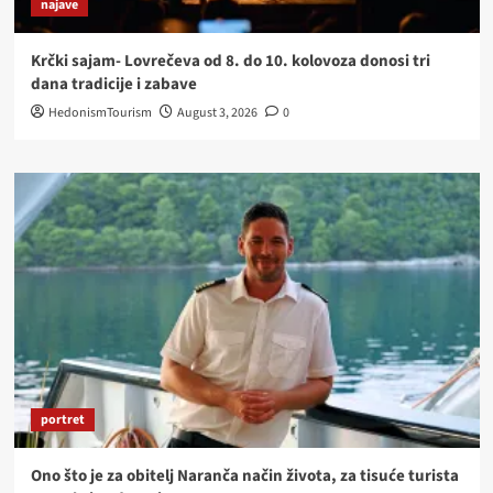
najave
Krčki sajam- Lovrečeva od 8. do 10. kolovoza donosi tri
dana tradicije i zabave
HedonismTourism
August 3, 2026
0
portret
Ono što je za obitelj Naranča način života, za tisuće turista