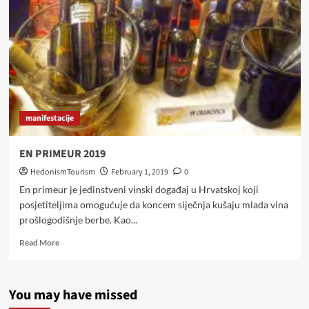
2023
manifestacije
EN PRIMEUR 2019
HedonismTourism
February 1, 2019
0
En primeur je jedinstveni vinski događaj u Hrvatskoj koji
posjetiteljima omogućuje da koncem siječnja kušaju mlada vina
prošlogodišnje berbe. Kao...
Read
Read More
more
about
EN
You may have missed
PRIMEUR
2019