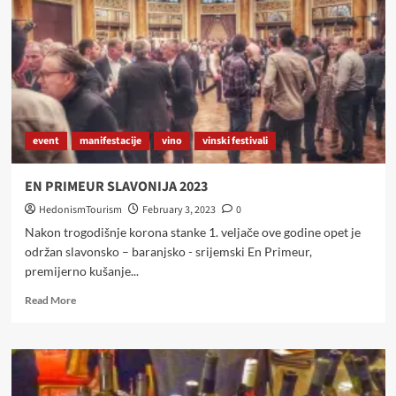
i
hrvatskog
Podunavlja
u
Zagrebu
–
EN
PRIMEUR
event
manifestacije
vino
vinski festivali
2025
EN PRIMEUR SLAVONIJA 2023
HedonismTourism
February 3, 2023
0
Nakon trogodišnje korona stanke 1. veljače ove godine opet je
održan slavonsko – baranjsko - srijemski En Primeur,
premijerno kušanje...
Read
Read More
more
about
EN
PRIMEUR
SLAVONIJA