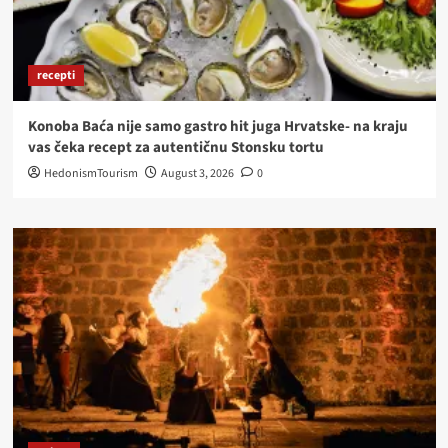
recepti
Konoba Baća nije samo gastro hit juga Hrvatske- na kraju
vas čeka recept za autentičnu Stonsku tortu
HedonismTourism
August 3, 2026
0