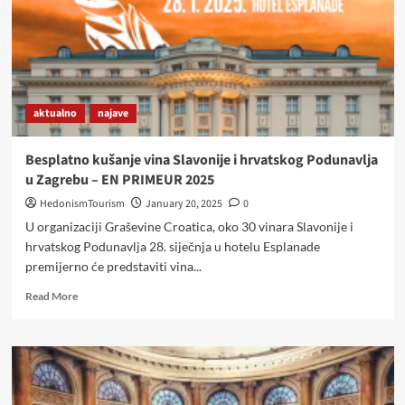
aktualno
najave
Besplatno kušanje vina Slavonije i hrvatskog Podunavlja
u Zagrebu – EN PRIMEUR 2025
HedonismTourism
January 20, 2025
0
U organizaciji Graševine Croatica, oko 30 vinara Slavonije i
hrvatskog Podunavlja 28. siječnja u hotelu Esplanade
premijerno će predstaviti vina...
Read
Read More
more
about
Besplatno
kušanje
vina
Slavonije