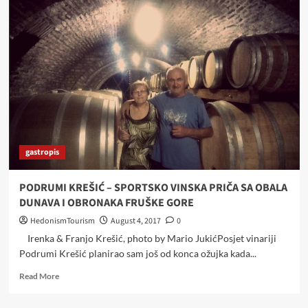
Winemakers:
Krešić
Cellars,
a
Sports
and
Wine
Story
from
the
Danube
gastropis
Coastline
PODRUMI KREŠIĆ – SPORTSKO VINSKA PRIČA SA OBALA
DUNAVA I OBRONAKA FRUŠKE GORE
HedonismTourism
August 4, 2017
0
Irenka & Franjo Krešić, photo by Mario JukićPosjet vinariji
Podrumi Krešić planirao sam još od konca ožujka kada...
Read
Read More
more
about