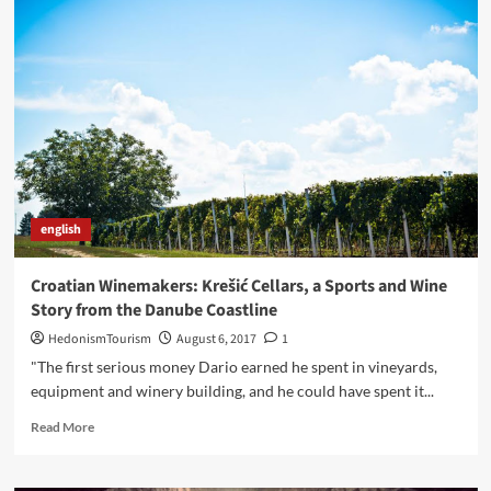
DIMENZIJA
KUĆE
PIVA
–
KUĆA
PIVA
U
SLAVONSKOME
BRODU
USKORO
DOBIVA
english
I
PETU
SOBU
Croatian Winemakers: Krešić Cellars, a Sports and Wine
Story from the Danube Coastline
HedonismTourism
August 6, 2017
1
"The first serious money Dario earned he spent in vineyards,
equipment and winery building, and he could have spent it...
Read
Read More
more
about
Croatian