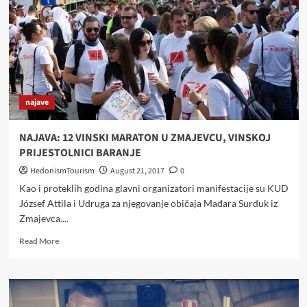
SKLOPU
ISTOIMENE
PLATFORME
najave
NAJAVA: 12 VINSKI MARATON U ZMAJEVCU, VINSKOJ
PRIJESTOLNICI BARANJE
HedonismTourism
August 21, 2017
0
Kao i proteklih godina glavni organizatori manifestacije su KUD
József Attila i Udruga za njegovanje običaja Mađara Surduk iz
Zmajevca....
Read
Read More
more
about
NAJAVA:
12
VINSKI