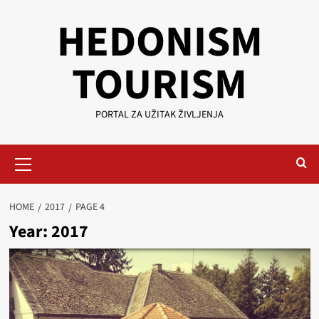
Skip
HEDONISM
to
content
TOURISM
PORTAL ZA UŽITAK ŽIVLJENJA
Primary
Menu
HOME
2017
PAGE 4
Year:
2017