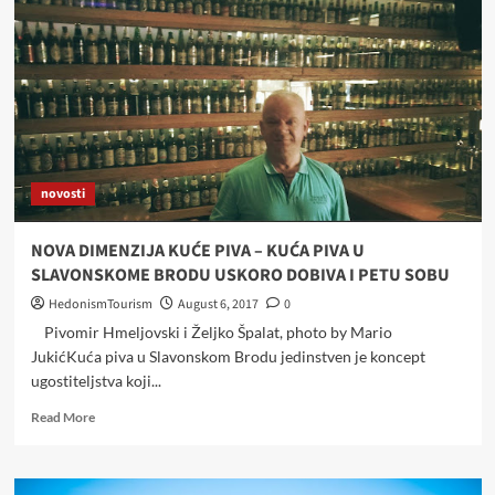
novosti
NOVA DIMENZIJA KUĆE PIVA – KUĆA PIVA U
SLAVONSKOME BRODU USKORO DOBIVA I PETU SOBU
HedonismTourism
August 6, 2017
0
Pivomir Hmeljovski i Željko Špalat, photo by Mario
JukićKuća piva u Slavonskom Brodu jedinstven je koncept
ugostiteljstva koji...
Read
Read More
more
about
NOVA