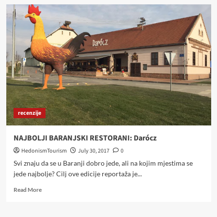
PODRUMI
KREŠIĆ
–
SPORTSKO
VINSKA
PRIČA
SA
OBALA
DUNAVA
I
OBRONAKA
FRUŠKE
recenzije
GORE
NAJBOLJI BARANJSKI RESTORANI: Darócz
HedonismTourism
July 30, 2017
0
Svi znaju da se u Baranji dobro jede, ali na kojim mjestima se
jede najbolje? Cilj ove edicije reportaža je...
Read
Read More
more
about
NAJBOLJI