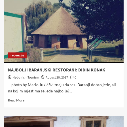
Zajec
Family
Cellar
in
Zmajevac
recenzije
NAJBOLJI BARANJSKI RESTORANI: DIDIN KONAK
HedonismTourism
August 20, 2017
0
photo by Mario JukićSvi znaju da se u Baranji dobro jede, ali
na kojim mjestima se jede najbolje?...
Read
Read More
more
about
NAJBOLJI
BARANJSKI
RESTORANI: