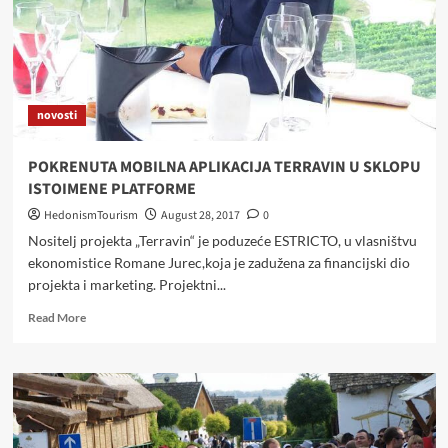
novosti
POKRENUTA MOBILNA APLIKACIJA TERRAVIN U SKLOPU
ISTOIMENE PLATFORME
HedonismTourism
August 28, 2017
0
Nositelj projekta „Terravin“ je poduzeće ESTRICTO, u vlasništvu
ekonomistice Romane Jurec,koja je zadužena za financijski dio
projekta i marketing. Projektni...
Read
Read More
more
about
POKRENUTA
MOBILNA
APLIKACIJA
TERRAVIN
U