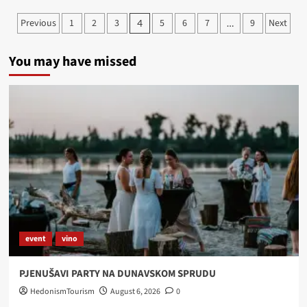
BARANJSKI
Posts
Previous
1
2
3
5
6
7
9
Next
4
…
RESTORANI:
pagination
Darócz
You may have missed
event
vino
PJENUŠAVI PARTY NA DUNAVSKOM SPRUDU
HedonismTourism
August 6, 2026
0