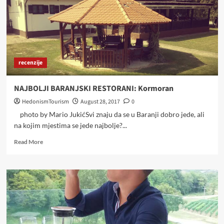
recenzije
NAJBOLJI BARANJSKI RESTORANI: Kormoran
HedonismTourism
August 28, 2017
0
photo by Mario JukićSvi znaju da se u Baranji dobro jede, ali
na kojim mjestima se jede najbolje?...
Read
Read More
more
about
NAJBOLJI
BARANJSKI
RESTORANI:
Kormoran