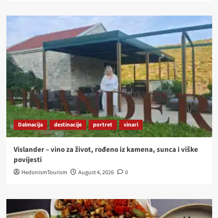
Dalmacija
destinacije
portret
vinari
Vislander – vino za život, rođeno iz kamena, sunca i viške
povijesti
HedonismTourism
August 4, 2026
0