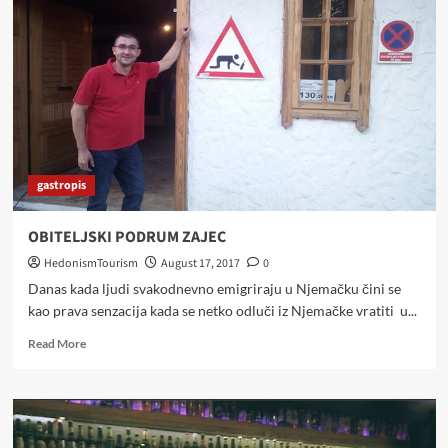
DIDIN
KONAK
gastropis
OBITELJSKI PODRUM ZAJEC
HedonismTourism
August 17, 2017
0
Danas kada ljudi svakodnevno emigriraju u Njemačku čini se
kao prava senzacija kada se netko odluči iz Njemačke vratiti u...
Read
Read More
more
about
OBITELJSKI
PODRUM
ZAJEC