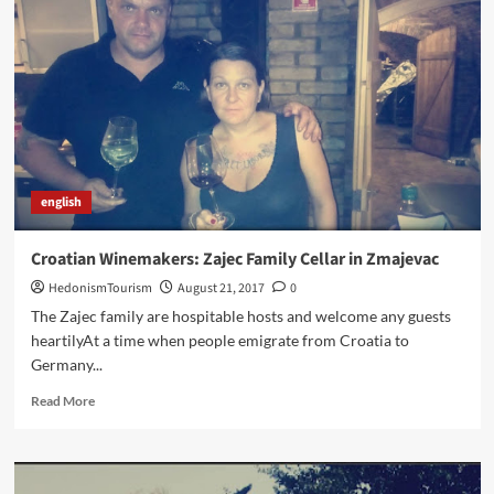
MARATON
U
ZMAJEVCU,
VINSKOJ
PRIJESTOLNICI
BARANJE
english
Croatian Winemakers: Zajec Family Cellar in Zmajevac
HedonismTourism
August 21, 2017
0
The Zajec family are hospitable hosts and welcome any guests
heartilyAt a time when people emigrate from Croatia to
Germany...
Read
Read More
more
about
Croatian
Winemakers: