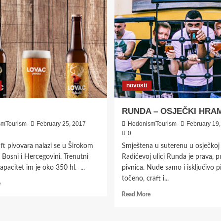
novosti
RUNDA – OSJEČKI HRAM
smTourism
February 25, 2017
HedonismTourism
February 19
0
ft pivovara nalazi se u Širokom
Smještena u suterenu u osječkoj
u Bosni i Hercegovini. Trenutni
Radićevoj ulici Runda je prava, 
apacitet im je oko 350 hl. ...
pivnica. Nude samo i isključivo p
točeno, craft i...
Read
e
more
Read
Read More
about
more
Lovac
about