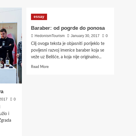
about
LIBERBEER
–
essay
PIVO
SA
Baraber: od pogrde do ponosa
OKUSOM
HedonismTourism
January 30, 2017
0
SLOBODE
Cilj ovoga teksta je objasniti porijeklo te
povijesni razvoj imenice baraber koja se
veže uz Belišće, a koja nije originalno...
Read
Read More
more
about
Baraber:
od
va
pogrde
 2017
0
do
ponosa
i
žio i
Zgrada