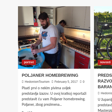
FABRIQUE
BEER
&
GRILL
portret
novosti
POLJANER HOMEBREWING
PREDS
RAZVO
HedonismTourism
February 5, 2017
0
BARAN
Pisati prvi o nekim pivima uvijek
Hedoni
predstavlja izazov. U ovoj kratkoj reportaži
predstavit ću vam Poljaner homebrewing.
U županij
Poljaner, zbog prezimena...
predstavlj
Masterpl