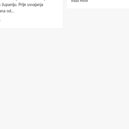
Read
Read More
 županiju. Prije usvajanja
more
na od...
about
Slavonska
Read
e
scena
more
craft
about
piva
PREDSTAVLJEN
MASTERPLAN
RAZVOJA
TURIZMA
OSJEČKO-
BARANJSKE
ŽUPANIJE