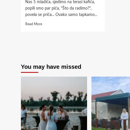
Nas 5 mladića, sjedimo na terasi kafića,
popili smo par pića, "Što da radimo?",
povela se priča... Ovako samo tapkamo...
Read
Read More
more
about
KRENUSMO
PUT
BARANJE…
You may have missed