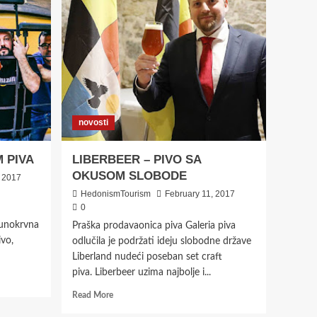
novosti
 PIVA
LIBERBEER – PIVO SA
OKUSOM SLOBODE
, 2017
HedonismTourism
February 11, 2017
0
punokrvna
Praška prodavaonica piva Galeria piva
ivo,
odlučila je podržati ideju slobodne države
Liberland nudeći poseban set craft
piva. Liberbeer uzima najbolje i...
Read
Read More
more