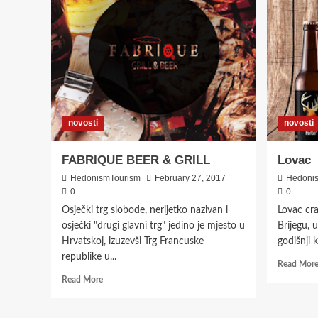
novosti
novosti
FABRIQUE BEER & GRILL
Lovac
HedonismTourism
February 27, 2017
Hedoni
0
0
Osječki trg slobode, nerijetko nazivan i
Lovac cra
osječki "drugi glavni trg" jedino je mjesto u
Brijegu, 
Hrvatskoj, izuzevši Trg Francuske
godišnji k
republike u...
Read Mor
Read
Read More
more
about