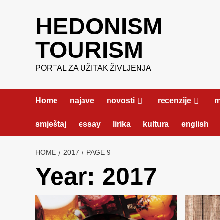
Skip
HEDONISM
to
content
TOURISM
PORTAL ZA UŽITAK ŽIVLJENJA
Home
najave
novosti
recenzije
m
smještaj
essay
lirika
kultura
english
HOME
2017
PAGE 9
Year:
2017