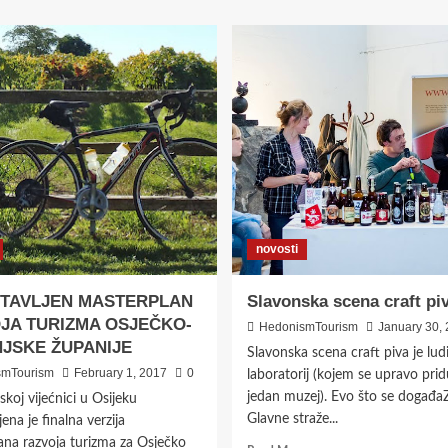
RUNDA
–
OSJEČKI
HRAM
PIVA
novosti
TAVLJEN MASTERPLAN
Slavonska scena craft pi
JA TURIZMA OSJEČKO-
HedonismTourism
January 30,
JSKE ŽUPANIJE
Slavonska scena craft piva je lud
smTourism
February 1, 2017
0
laboratorij (kojem se upravo pridu
jedan muzej). Evo što se događa
skoj vijećnici u Osijeku
Glavne straže...
ena je finalna verzija
ana razvoja turizma za Osječko