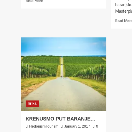
Read
Read More
baranjsku
more
about
Masterpla
POLJANER
Read Mor
HOMEBREWING
lirika
KRENUSMO PUT BARANJE…
HedonismTourism
January 1, 2017
0