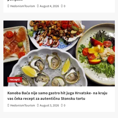
HedonismTourism
August 4, 2026
0
recepti
Konoba Baća nije samo gastro hit juga Hrvatske- na kraju
vas čeka recept za autentičnu Stonsku tortu
HedonismTourism
August 3, 2026
0