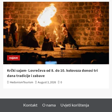
najave
Krčki sajam- Lovrečeva od 8. do 10. kolovoza donosi tri
dana tradicije i zabave
HedonismTourism
August 3, 2026
0
Kontakt
O nama
Uvjeti korištenja