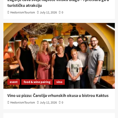
turističku atrakciju
HedonismTourism
July 12, 2026
0
event
food & wine pairing
vino
Vino uz pizzu: Čarolija vrhunskih okusa u bistrou Kaktus
HedonismTourism
July 12, 2026
0