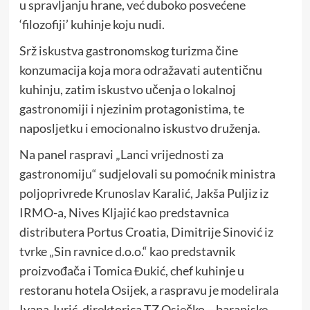
u spravljanju hrane, već duboko posvećene
‘filozofiji’ kuhinje koju nudi.
Srž iskustva gastronomskog turizma čine
konzumacija koja mora odražavati autentičnu
kuhinju, zatim iskustvo učenja o lokalnoj
gastronomiji i njezinim protagonistima, te
naposljetku i emocionalno iskustvo druženja.
Na panel raspravi „Lanci vrijednosti za
gastronomiju“ sudjelovali su pomoćnik ministra
poljoprivrede Krunoslav Karalić, Jakša Puljiz iz
IRMO-a, Nives Kljajić kao predstavnica
distributera Portus Croatia, Dimitrije Sinović iz
tvrke „Sin ravnice d.o.o.“ kao predstavnik
proizvođača i Tomica Đukić, chef kuhinje u
restoranu hotela Osijek, a raspravu je modelirala
Ivana Jurić, direktorica TZ Osječko – baranjske