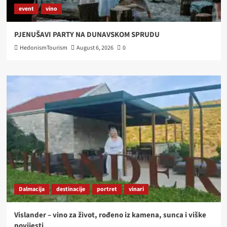
event
vino
PJENUŠAVI PARTY NA DUNAVSKOM SPRUDU
HedonismTourism
August 6, 2026
0
Dalmacija
destinacije
portret
vinari
Vislander – vino za život, rođeno iz kamena, sunca i viške
povijesti