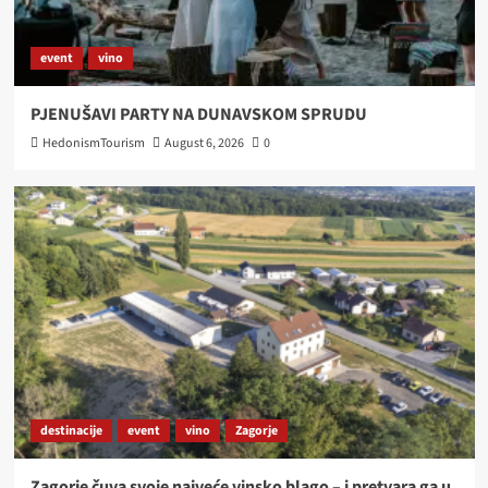
event
vino
PJENUŠAVI PARTY NA DUNAVSKOM SPRUDU
HedonismTourism
August 6, 2026
0
destinacije
event
vino
Zagorje
Zagorje čuva svoje najveće vinsko blago – i pretvara ga u