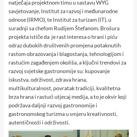
natječaja projektnom timu u sastavu WYG
savjetovanje, Institut za razvoj i međunarodne
odnose (IRMO), te Institut za turizam (IT), u
suradnji sa chefom Rudijem Štefanom. Brošura
projekta ističe da je rast interesa o hrani i piću
odraz dubokih društvenih promjena potaknutih
rastom obrazovanja i blagostanja, tehnologijom i
rastućim zagađenjem okoliša, a ključni trendovi za
razvoj svjetske gastronomije su: kupovanje
iskustva, održivost, zdrava hrana,
multikulturalnost, povratak tradiciji, kvalitetna
brza hrana i rastući utjecaj medija, a to je okvir koji
podržava daljnji razvoj gastronomije i
gastronomskog turizma u smjeru kreativnosti,
autentičnosti i održivosti.