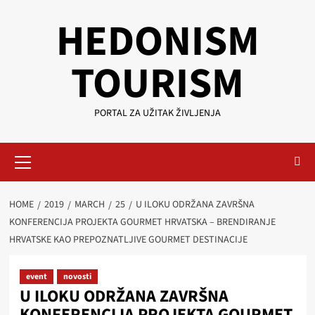
Skip
HEDONISM
to
content
TOURISM
PORTAL ZA UŽITAK ŽIVLJENJA
Primary
Menu
HOME
2019
MARCH
25
U ILOKU ODRŽANA ZAVRŠNA
KONFERENCIJA PROJEKTA GOURMET HRVATSKA – BRENDIRANJE
HRVATSKE KAO PREPOZNATLJIVE GOURMET DESTINACIJE
event
novosti
U ILOKU ODRŽANA ZAVRŠNA
KONFERENCIJA PROJEKTA GOURMET