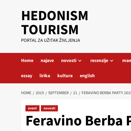
Skip
HEDONISM
to
content
TOURISM
PORTAL ZA UŽITAK ŽIVLJENJA
Home
najave
novosti
recenzije
mani
essay
lirika
kultura
english
HOME
2019
SEPTEMBER
21
FERAVINO BERBA PARTY 201
event
novosti
Feravino Berba P