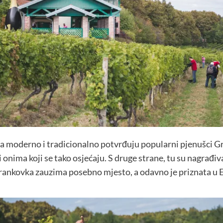
ja moderno i tradicionalno potvrđuju popularni pjenušci Gra
i onima koji se tako osjećaju. S druge strane, tu su nagrađi
frankovka zauzima posebno mjesto, a odavno je priznata u Eur