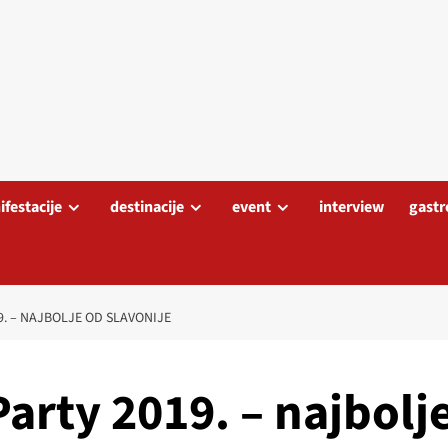
festacije
destinacije
event
interview
gastr
9. – NAJBOLJE OD SLAVONIJE
arty 2019. – najbolj