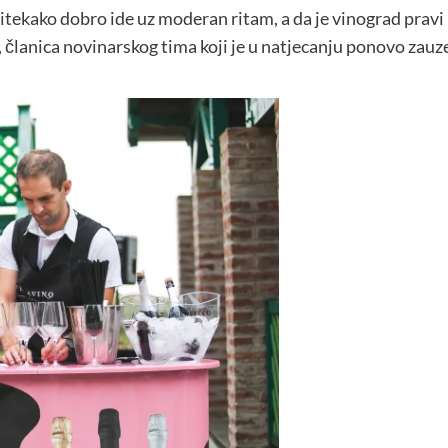
ekako dobro ide uz moderan ritam, a da je vinograd pravi i
ć, članica novinarskog tima koji je u natjecanju ponovo za