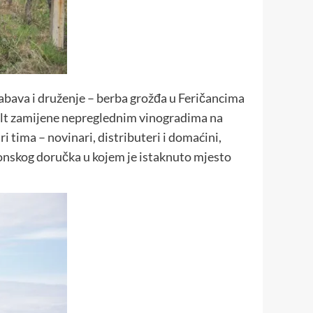
 zabava i druženje – berba grožđa u Feričancima
sfalt zamijene nepreglednim vinogradima na
 tima – novinari, distributeri i domaćini,
lavonskog doručka u kojem je istaknuto mjesto