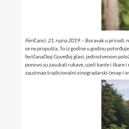
Feričanci, 21. rujna 2019.
– Boravak u prirodi, n
se ne propušta. To iz godine u godinu potvrđuj
feričanačkoj Goveđoj glavi, jedinstvenom položa
ponovo su zasukali rukave, uzeli kante i škare i
zauzimao tradicionalni vinogradarski ćevap i v