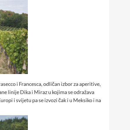
secco i Francesca, odličan izbor za aperitive,
vane linije Dika i Miraz u kojima se odražava
opi i svijetu pa se izvozi čak i u Meksiko i na