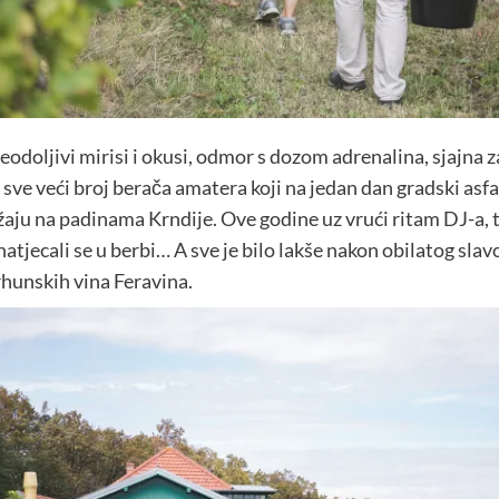
eodoljivi mirisi i okusi, odmor s dozom adrenalina, sjajna
e sve veći broj berača amatera koji na jedan dan gradski a
ju na padinama Krndije. Ove godine uz vrući ritam DJ-a, tri
 natjecali se u berbi… A sve je bilo lakše nakon obilatog s
rhunskih vina Feravina.