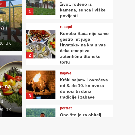
ret
život, rođeno iz
kamena, sunca i viške
1
povijesti
t,
a i
recepti
Konoba Baća nije samo
gastro hit juga
26
0
Hrvatske- na kraju vas
čeka recept za
nije samo gastro hit
2
autentičnu Stonsku
najave
tortu
e- na kraju vas čeka
Krčk
najave
o
Krčki sajam- Lovrečeva
tentičnu Stonsku
10. 
od 8. do 10. kolovoza
e- na
donosi tri dana
a
trad
3
tradicije i zabave
tu
portret
26
0
0
Hedonism
Ono što je za obitelj
Naranča način života,
za tisuće turista
postalo je odmor iz
4