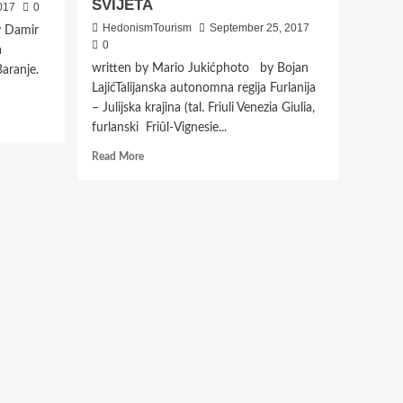
SVIJETA
017
0
HedonismTourism
September 25, 2017
y Damir
0
a
written by Mario Jukićphoto by Bojan
Baranje.
LajićTalijanska autonomna regija Furlanija
– Julijska krajina (tal. Friuli Venezia Giulia,
furlanski Friûl-Vignesie...
Read
Read More
more
about
GASTRO
FESTIVAL
GUSTI
DI
FRONTIERA
–
KAKO
SU
OKUSI
GRANICE
POSTALI
OKUSI