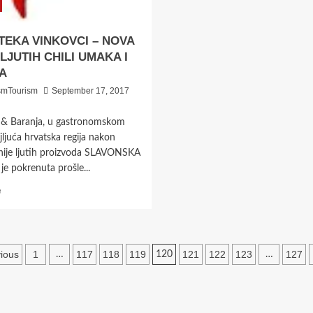
TEKA VINKOVCI – NOVA
 LJUTIH CHILI UMAKA I
A
smTourism
September 17, 2017
a & Baranja, u gastronomskom
jljuća hrvatska regija nakon
inije ljutih proizvoda SLAVONSKA
je pokrenuta prošle...
Read
e
more
about
LJUTOTEKA
VINKOVCI
sts
ious
1
117
118
119
121
122
123
127
…
120
…
–
NOVA
gination
LINIJA
LJUTIH
CHILI