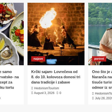
najave
portret
e samo
Krčki sajam- Lovrečeva od
Ono što je z
rvatske- na
8. do 10. kolovoza donosi tri
Naranča nač
ecept za
dana tradicije i zabave
tisuće turis
ku tortu
odmor iz s
HedonismTourism
August 3, 2026
0
HedonismTo
0
July 28, 202