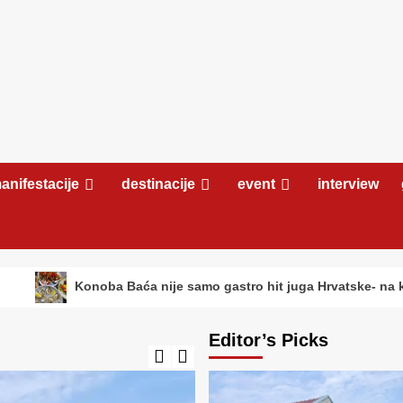
anifestacije
destinacije
event
interview
ba Baća nije samo gastro hit juga Hrvatske- na kraju vas čeka re
Editor’s Picks