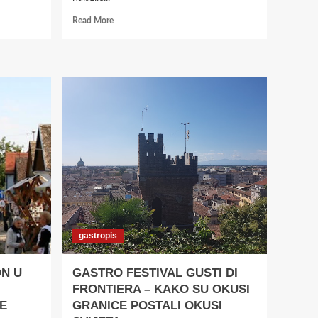
Read
Read More
more
about
DENIS
ŠOŠTARIĆ
OTVORIO
VLASTITI
RESTORAN
–
ČARDA
KOD
BARANJCA
gastropis
ON U
GASTRO FESTIVAL GUSTI DI
FRONTIERA – KAKO SU OKUSI
E
GRANICE POSTALI OKUSI