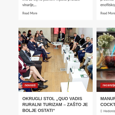
vinarije,...
enofilsko
Read
Read More
Read Mor
more
about
WINEDOSE
–
VINSKI
PAKET
NAMIJENJEN
SVIM
VINOLJUPCIMA
I
ONIMA
KOJI
ĆE
TO
novosti
recenzij
TEK
POSTATI
OKRUGLI STOL „QUO VADIS
MANUF
RURALNI TURIZAM – ZAŠTO JE
COCKT
BOLJE OSTATI“
Hedoni