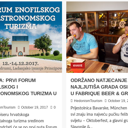
event
A: PRVI FORUM
ODRŽANO NATJECANJE 
LSKOG I
NAJLJUTIŠA GRADA OS
ONOMSKOG TURIZMA U
U FABRIQUE BEER & GR
HedonismTourism
October 19, 
smTourism
October 19, 2017
0
Prijestolnica Bavarske, München
svi znaju ima najveću pučku fešt
biseru hrvatskoga
svijetu – Oktoberfest, a glavni gr
talnoga turizma sredinom
Slavonije &...
održati će se po prvi puta Forum