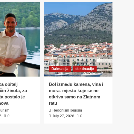
Dalmacija
destinacije
a obitelj
Bol između kamena, vina i
in života, za
mora: mjesto koje se ne
ta postalo je
otkriva samo na Zlatnom
nova
ratu
urism
HedonismTourism
6
0
July 27, 2026
0