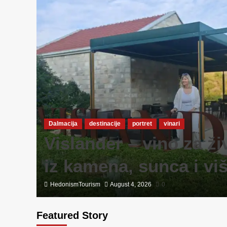
a:
Dalmacija
destinacije
portret
vinari
o na
Vislander – vino za ži
iz kamena, sunca i viš
HedonismTourism
August 4, 2026
0
Featured Story