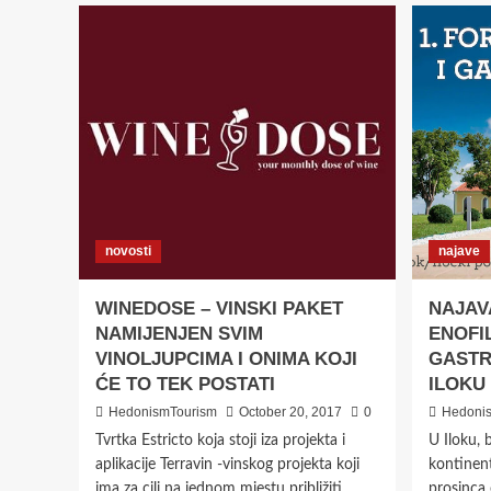
novosti
najave
WINEDOSE – VINSKI PAKET
NAJAV
NAMIJENJEN SVIM
ENOFI
VINOLJUPCIMA I ONIMA KOJI
GASTR
ĆE TO TEK POSTATI
ILOKU
HedonismTourism
October 20, 2017
0
Hedoni
Tvrtka Estricto koja stoji iza projekta i
U Iloku, 
aplikacije Terravin -vinskog projekta koji
kontinen
ima za cilj na jednom mjestu približiti
prosinca 