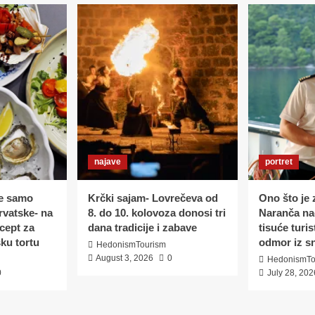
UMAKA
I
AJVARA
najave
portret
e samo
Krčki sajam- Lovrečeva od
Ono što je z
rvatske- na
8. do 10. kolovoza donosi tri
Naranča nač
ecept za
dana tradicije i zabave
tisuće turis
ku tortu
odmor iz s
HedonismTourism
August 3, 2026
0
HedonismTo
0
July 28, 202