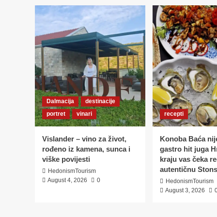
Dalmacija
destinacije
portret
vinari
recepti
Vislander – vino za život,
Konoba Baća nij
rođeno iz kamena, sunca i
gastro hit juga H
viške povijesti
kraju vas čeka r
autentičnu Stons
HedonismTourism
August 4, 2026
0
HedonismTourism
August 3, 2026