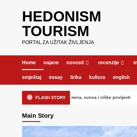
Skip
HEDONISM
to
content
TOURISM
PORTAL ZA UŽITAK ŽIVLJENJA
Home
najave
novosti
recenzije
m
smještaj
essay
lirika
kultura
english
ivot, rođeno iz kamena, sunca i viške povijesti
Kono
FLASH STORY
Main Story