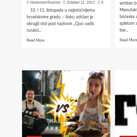
HedonismTourism
October 11, 2017
0
written 
Manufakt
10. i 11. listopada u najistočnijemu
boravka 
hrvatskome gradu – Iloku održan je
spletom o
okrugli stol pod nazivom „Quo vadis
bar...
ruralni...
Read
Read Mor
Read More
more
about
OKRUGLI
STOL
„QUO
VADIS
RURALNI
TURIZAM
–
ZAŠTO
JE
BOLJE
OSTATI“