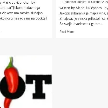
HedonismTourism
October 2, 2
by Mario Jukićphoto by
ura barTijekom nedavnoga
written by Mario Jukićphoto b
u Vinkovcima sasvim slučajno,
JakopičekBaranja je majka vina, 
kolnosti naišao sam na cocktail
Zmajevac je vinska prijestolnica 
Sa svojih dvadesetak gatora...
Read
Read
e
Read More
more
more
about
about
MANUFAKTURA
12.
BAR
VINSKI/BOR
–
MARATON
SJAJAN
U
COCKTAIL
ZMAJEVCU
BAR
–
U
VINSKOJ
VINKOVCIMA
PRIJESTOLNICI
BARANJE