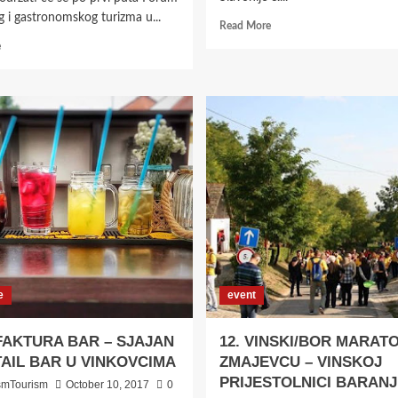
g i gastronomskog turizma u...
Read
Read More
more
Read
e
about
more
ODRŽANO
about
NATJECANJE
NAJAVA:
„PRVI
PRVI
NAJLJUTIŠA
FORUM
GRADA
ENOFILSKOG
OSIJEKA“
I
U
GASTRONOMSKOG
FABRIQUE
TURIZMA
BEER
U
&
ILOKU
GRILLU
e
event
AKTURA BAR – SJAJAN
12. VINSKI/BOR MARAT
AIL BAR U VINKOVCIMA
ZMAJEVCU – VINSKOJ
PRIJESTOLNICI BARANJ
smTourism
October 10, 2017
0