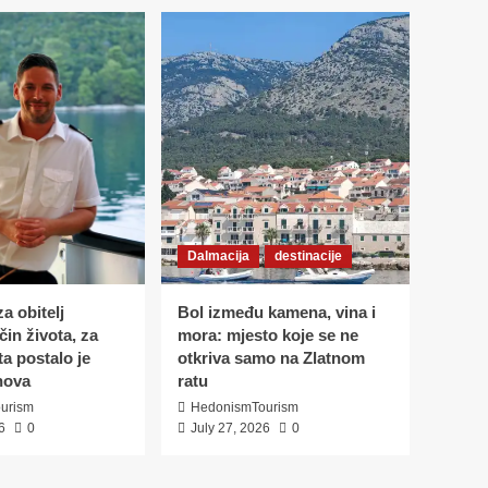
snova
Dalmacija
destinacije
Bol između kamena,
vina i mora: mjesto
koje se ne otkriva samo
5
na Zlatnom ratu
Dalmacija
destinacije
portret
vinari
Vislander – vino za
život, rođeno iz
Dalmacija
destinacije
kamena, sunca i viške
1
povijesti
a obitelj
Bol između kamena, vina i
recepti
in života, za
mora: mjesto koje se ne
Konoba Baća nije samo
ta postalo je
otkriva samo na Zlatnom
gastro hit juga
nova
ratu
Hrvatske- na kraju vas
urism
HedonismTourism
čeka recept za
2
6
0
July 27, 2026
0
autentičnu Stonsku
tortu