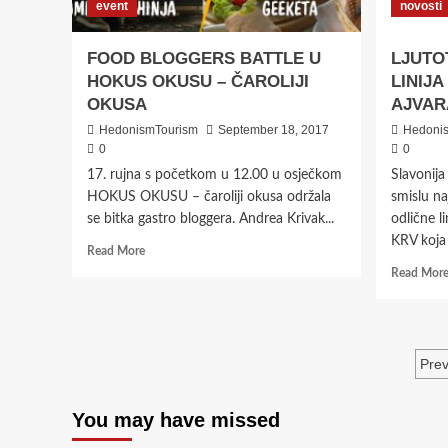
event
novosti
FOOD BLOGGERS BATTLE U
LJUTO
HOKUS OKUSU – ČAROLIJI
LINIJA
OKUSA
AJVAR
HedonismTourism
September 18, 2017
Hedoni
0
0
17. rujna s početkom u 12.00 u osječkom
Slavonij
HOKUS OKUSU – čaroliji okusa održala
smislu na
se bitka gastro bloggera. Andrea Krivak...
odlične l
KRV koja 
Read
Read More
more
Read Mor
about
FOOD
BLOGGERS
BATTLE
Po
U
Prev
HOKUS
pa
OKUSU
You may have missed
–
ČAROLIJI