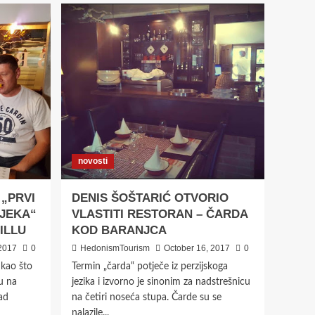
najave
Krčki sajam- Lovrečeva
od 8. do 10. kolovoza
donosi tri dana
3
tradicije i zabave
portret
Ono što je za obitelj
Naranča način života,
za tisuće turista
postalo je odmor iz
4
snova
novosti
Dalmacija
destinacije
Bol između kamena,
„PRVI
DENIS ŠOŠTARIĆ OTVORIO
vina i mora: mjesto
IJEKA“
VLASTITI RESTORAN – ČARDA
koje se ne otkriva samo
ILLU
KOD BARANJCA
5
na Zlatnom ratu
2017
0
HedonismTourism
October 16, 2017
0
 kao što
Termin „čarda“ potječe iz perzijskoga
u na
jezika i izvorno je sinonim za nadstrešnicu
ad
na četiri noseća stupa. Čarde su se
nalazile...