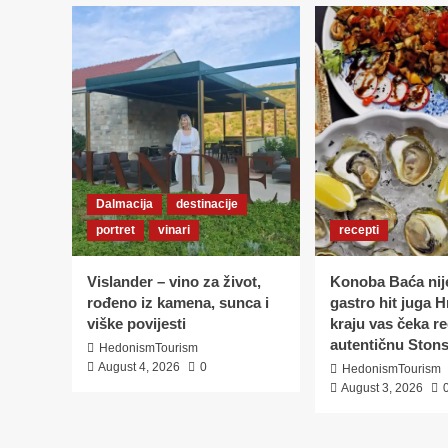
OKUSA
Dalmacija
destinacije
portret
vinari
recepti
Vislander – vino za život,
Konoba Baća nij
rođeno iz kamena, sunca i
gastro hit juga H
viške povijesti
kraju vas čeka r
autentičnu Stons
HedonismTourism
August 4, 2026
0
HedonismTourism
August 3, 2026