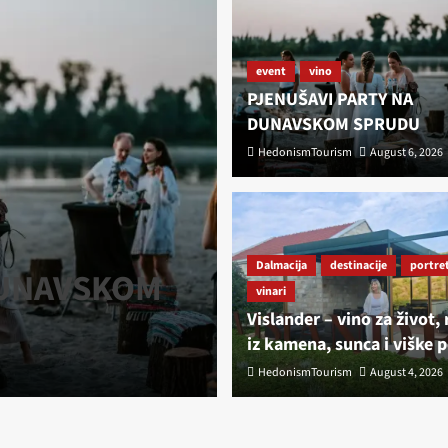
event
vino
PJENUŠAVI PARTY NA
DUNAVSKOM SPRUDU
HedonismTourism
August 6, 2026
Dalmacija
destinacije
portret
Dalmacija
destinacije
portre
DUNAVSKOM
Vislander – vi
vinari
Vislander – vino za život,
kamena, sunca 
iz kamena, sunca i viške p
HedonismTourism
HedonismTourism
August 4, 2026
August 4, 2026