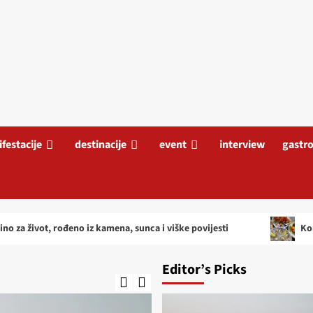
festacije
destinacije
event
interview
gastro
đeno iz kamena, sunca i viške povijesti
Konoba Baća nije s
Editor’s Picks