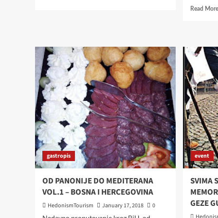
more
Read Mor
about
PORTRETI
BREWERA:
BOJAN
PAP,
PIVOVARA
VON
BECKERS
gastropis
event
OD PANONIJE DO MEDITERANA
SVIMA 
VOL.1 – BOSNA I HERCEGOVINA
MEMORI
GEZE G
HedonismTourism
January 17, 2018
0
Hedonis
Nedavno proputovanje kroz BiH, od