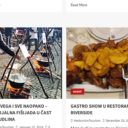
Read
Read
e
Read More
more
more
about
about
GASTRO
OD
ODISEJA
PANONIJE
NA
DO
SJEVERU
MEDITERANA
BAČKE
VOL
2.
–
SPLIT,
BISER
MEDITERANA
event
SVEGA I SVE NAOPAKO –
GASTRO SHOW U RESTORA
JALNA FIŠIJADA U ČAST
RIVERSIDE
UDLINA
HedonismTourism
December 29, 2
mTourism
January 15, 2018
0
Malo ljudi je upoznato sa činjen