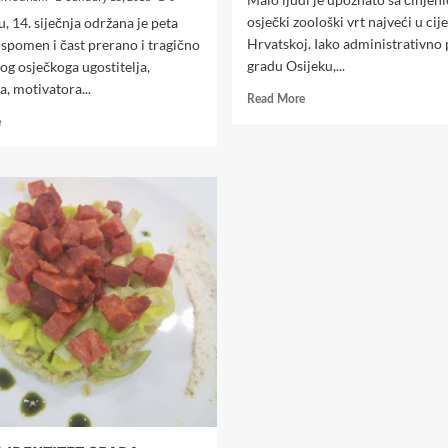
osječki zoološki vrt najveći u cije
u, 14. siječnja održana je peta
Hrvatskoj. Iako administrativno
u spomen i čast prerano i tragično
gradu Osijeku,...
g osječkoga ugostitelja,
a, motivatora...
Read
Read More
more
Read
e
about
more
GASTRO
about
SHOW
SVIMA
U
SVEGA
RESTORANU
I
RIVERSIDE
SVE
NAOPAKO
–
MEMORIJALNA
FIŠIJADA
U
ČAST
GEZE
GUDLINA