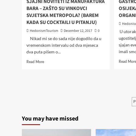
SJAJNI NOVITETI IZ MANUFAKTURA
GASTRO
BARA – ZAŠTO SU VINKOVCI
OSIJEK
SVJETSKA METROPOLA? (BAREM
ORGANI
KADA SU COCKTAILI U PITANJU)
Hedonis
HedonismTourism
December 12, 2017
0
U utorak 
ugostitelj
Nikad mi se do sada nije dogodilo da u
sjajan ev
vremenskom intervalu od dva mjeseca
imali smo
dva puta pišem o...
Read
Read Mor
Read More
more
about
SJAJNI
NOVITETI
IZ
MANUFAKTURA
P
P
BARA
–
p
ZAŠTO
You may have missed
SU
VINKOVCI
SVJETSKA
METROPOLA?