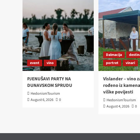
(BAREM
KADA
SU
COCKTAILI
U
PITANJU)
Dalmacija
destin
event
vino
portret
vinari
PJENUŠAVI PARTY NA
Vislander – vino z
DUNAVSKOM SPRUDU
rođeno iz kamena
viške povijesti
HedonismTourism
August 6, 2026
0
HedonismTourism
August 4, 2026
0