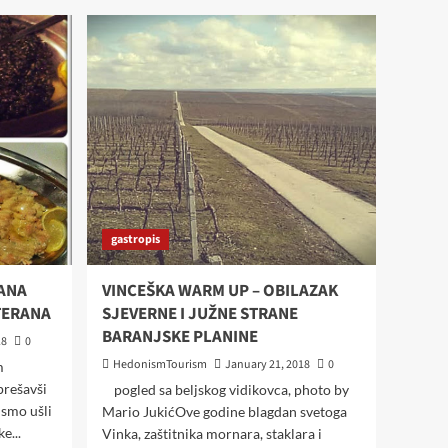
na kraju vas čeka recept
za autentičnu Stonsku
3
tortu
najave
Krčki sajam- Lovrečeva
od 8. do 10. kolovoza
donosi tri dana tradicije i
4
zabave
portret
Ono što je za obitelj
gastropis
Naranča način života, za
tisuće turista postalo je
5
odmor iz snova
ANA
VINCEŠKA WARM UP – OBILAZAK
ITERANA
SJEVERNE I JUŽNE STRANE
BARANJSKE PLANINE
18
0
HedonismTourism
January 21, 2018
0
m
prešavši
pogled sa beljskog vidikovca, photo by
 smo ušli
Mario JukićOve godine blagdan svetoga
e...
Vinka, zaštitnika mornara, staklara i