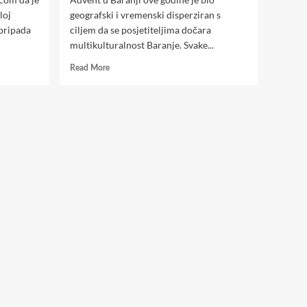
loj
geografski i vremenski disperziran s
 pripada
ciljem da se posjetiteljima dočara
multikulturalnost Baranje. Svake...
Read
Read More
more
about
SLATKA
STRANA
ADVENTA
U
BARANJI