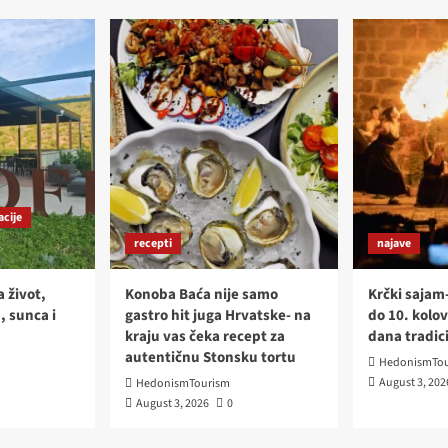
acije
recepti
najave
a život,
Konoba Baća nije samo
Krčki sajam
, sunca i
gastro hit juga Hrvatske- na
do 10. kolov
kraju vas čeka recept za
dana tradici
autentičnu Stonsku tortu
HedonismTou
August 3, 202
HedonismTourism
August 3, 2026
0