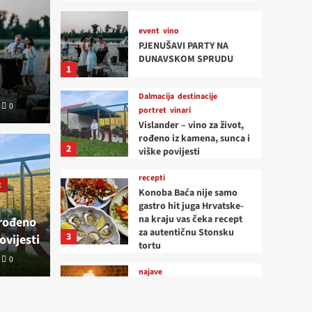
event
vino
PJENUŠAVI PARTY NA
DUNAVSKOM SPRUDU
1
Dalmacija
destinacije
0
portret
vinari
Vislander – vino za život,
rođeno iz kamena, sunca i
recepti
2
viške povijesti
Kono
vinari
recepti
t
no za život, rođeno iz
juga
Konoba Baća nije samo
gastro hit juga Hrvatske-
na kraju vas čeka recept
 rođeno
i viške povijesti
rece
za autentičnu Stonsku
3
ovijesti
tortu
0
0
HedonismT
najave
Krčki sajam- Lovrečeva
od 8. do 10. kolovoza