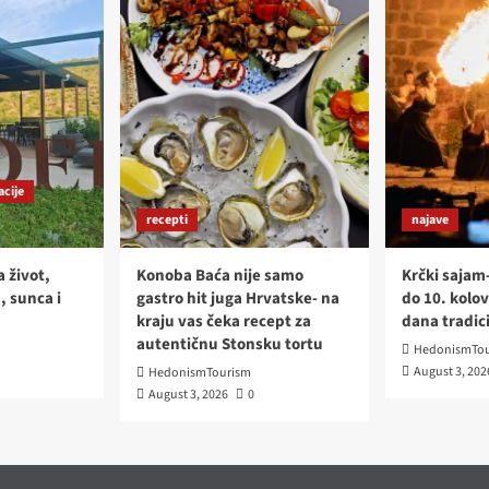
acije
recepti
najave
a život,
Konoba Baća nije samo
Krčki sajam
, sunca i
gastro hit juga Hrvatske- na
do 10. kolov
kraju vas čeka recept za
dana tradici
autentičnu Stonsku tortu
HedonismTou
August 3, 202
HedonismTourism
August 3, 2026
0