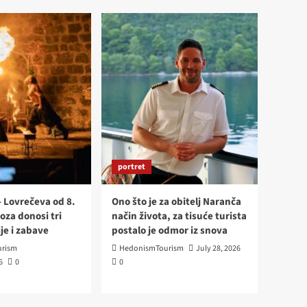
donosi tri dana tradicije i
4
zabave
portret
Ono što je za obitelj
Naranča način života, za
tisuće turista postalo je
5
odmor iz snova
event
vino
PJENUŠAVI PARTY NA
DUNAVSKOM SPRUDU
portret
1
Dalmacija
destinacije
- Lovrečeva od 8.
Ono što je za obitelj Naranča
portret
vinari
oza donosi tri
način života, za tisuće turista
Vislander – vino za život,
je i zabave
postalo je odmor iz snova
rođeno iz kamena, sunca i
2
rism
HedonismTourism
viške povijesti
July 28, 2026
6
0
0
recepti
Konoba Baća nije samo
gastro hit juga Hrvatske-