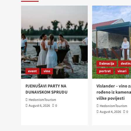
Dalmacija
destin
event
vino
portret
vinari
PJENUŠAVI PARTY NA
Vislander – vino z
DUNAVSKOM SPRUDU
rođeno iz kamena
viške povijesti
HedonismTourism
August 6, 2026
0
HedonismTourism
August 4, 2026
0