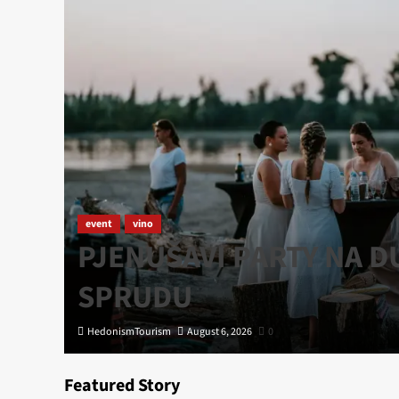
in
event
vino
e
PJENUŠAVI PARTY NA 
SPRUDU
HedonismTourism
August 6, 2026
0
Featured Story