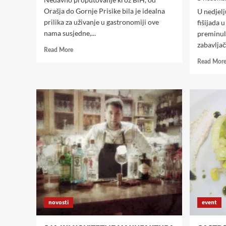
Orašja do Gornje Prisike bila je idealna
U nedjelj
prilika za uživanje u gastronomiji ove
fišijada 
nama susjedne,...
preminulo
zabavljač
Read
Read More
more
Read Mor
about
OD
PANONIJE
DO
MEDITERANA
VOL.1
–
BOSNA
I
HERCEGOVINA
novosti
event