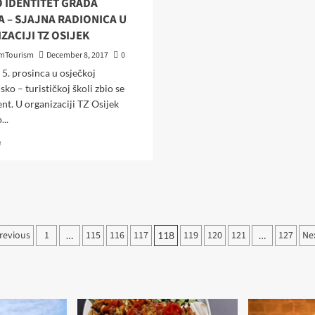
 IDENTITET GRADA
A – SJAJNA RADIONICA U
ZACIJI TZ OSIJEK
mTourism
December 8, 2017
0
5. prosinca u osječkoj
sko – turističkoj školi zbio se
ent. U organizaciji TZ Osijek
...
Read
e
more
about
GASTRO
IDENTITET
GRADA
OSIJEKA
osts
revious
1
115
116
117
119
120
121
127
Ne
–
…
118
…
SJAJNA
agination
RADIONICA
U
ORGANIZACIJI
TZ
OSIJEK