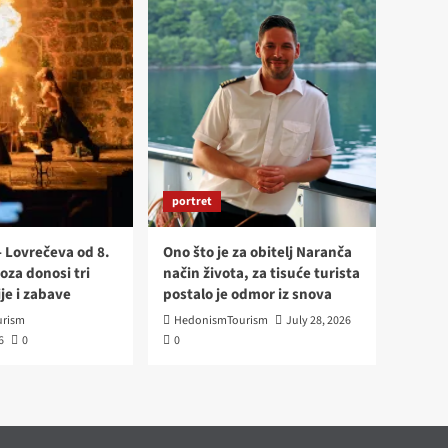
portret
- Lovrečeva od 8.
Ono što je za obitelj Naranča
oza donosi tri
način života, za tisuće turista
je i zabave
postalo je odmor iz snova
rism
HedonismTourism
July 28, 2026
6
0
0