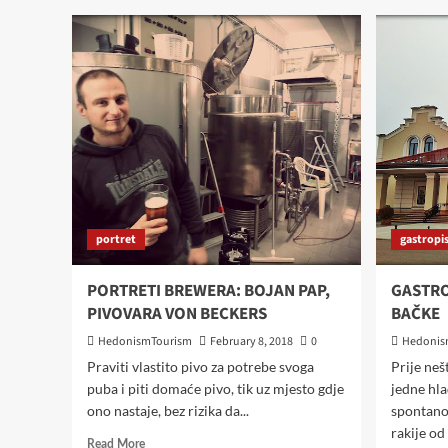
portret
gastropi
PORTRETI BREWERA: BOJAN PAP,
GASTRO
PIVOVARA VON BECKERS
BAČKE
HedonismTourism
February 8, 2018
0
Hedonis
Praviti vlastito pivo za potrebe svoga
Prije neš
puba i piti domaće pivo, tik uz mjesto gdje
jedne hla
ono nastaje, bez rizika da...
spontanom
rakije od 
Read
Read More