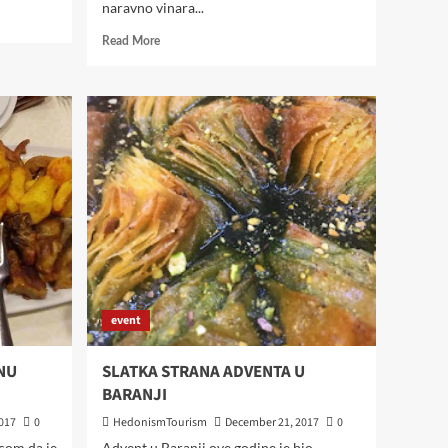
naravno vinara...
Read
Read More
more
about
VINCEŠKA
WARM
UP
–
OBILAZAK
SJEVERNE
I
JUŽNE
STRANE
BARANJSKE
PLANINE
event
NU
SLATKA STRANA ADVENTA U
BARANJI
017
0
HedonismTourism
December 21, 2017
0
icom da je
Advent u Baranji ove godine je bio